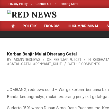
Skip
Privacy-Policy
Contact Us
Tentang Kami
to
content
RED
HOME
POLITIK
EKONOMI
HUKUM/KRIMINAL
S
NEWS
Primary
Navigation
Menu
Korban Banjir Mulai Diserang Gatal
BY:
ADMIN REDNEWS
ON:
FEBRUARI 9, 2021
IN:
KESEHAT
#GATAL-GATAL
,
#PENYAKIT_KULIT
WITH:
0 COMMENTS
JOMBANG, rednews.co.id – Warga korban bencana banji
Bandarkedungmulyo, mulai terserang penyakit gatal-gata
Sudarto (59) warga Dusun Simo, Desa Pucangsimo, Ke