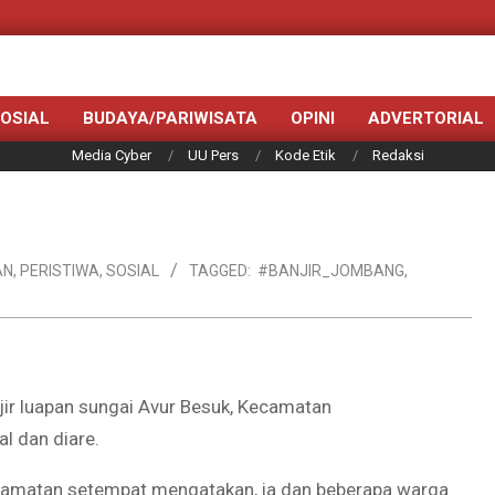
OSIAL
BUDAYA/PARIWISATA
OPINI
ADVERTORIAL
Media Cyber
UU Pers
Kode Etik
Redaksi
AN
,
PERISTIWA
,
SOSIAL
TAGGED:
#BANJIR_JOMBANG
,
r luapan sungai Avur Besuk, Kecamatan
l dan diare.
camatan setempat mengatakan, ia dan beberapa warga