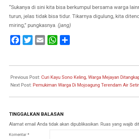
“Sukanya di sini kita bisa berkumpul bersama warga lai
turun, jelas tidak bisa tidur. Tikarnya digulung, kita dit
miring,” pungkasnya.
(jang)
Facebook
Twitter
Email
WhatsApp
Share
2021-
02-
Previous Post:
Curi Kayu Sono Keling, Warga Mejayan Ditangkap
09
Next Post:
Pemukiman Warga Di Mojoagung Terendam Air Setin
TINGGALKAN BALASAN
Alamat email Anda tidak akan dipublikasikan.
Ruas yang wajib di
Komentar
*