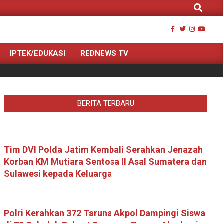
Search
IPTEK/EDUKASI
REDNEWS TV
BERITA TERBARU
Tim DVI Polda Jatim Kembali Serahkan Jenazah
Korban KM Mutiara Sentosa II Asal Sumatera dan
Sulawesi kepada Keluarga
Polri Kerahkan 372 Taruna Akpol Dampingi Siswa