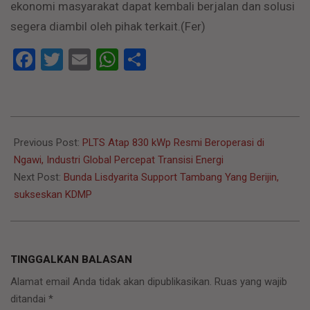
ekonomi masyarakat dapat kembali berjalan dan solusi
segera diambil oleh pihak terkait.(Fer)
Facebook
Twitter
Email
WhatsApp
Share
2026-
01-
Previous Post:
PLTS Atap 830 kWp Resmi Beroperasi di
15
Ngawi, Industri Global Percepat Transisi Energi
Next Post:
Bunda Lisdyarita Support Tambang Yang Berijin,
sukseskan KDMP
TINGGALKAN BALASAN
Alamat email Anda tidak akan dipublikasikan.
Ruas yang wajib
ditandai
*