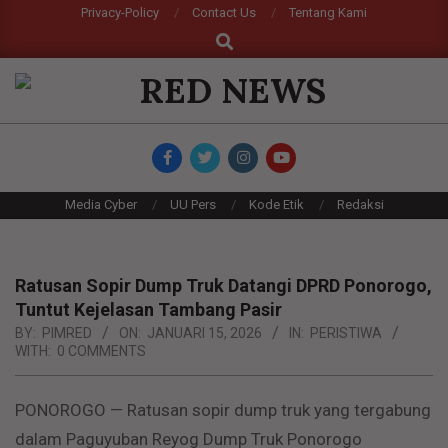
Skip
Privacy-Policy
Contact Us
Tentang Kami
Search
to
content
RED
NEWS
Primary
Media Cyber
UU Pers
Kode Etik
Redaksi
Navigation
Menu
Ratusan Sopir Dump Truk Datangi DPRD Ponorogo,
Tuntut Kejelasan Tambang Pasir
BY:
PIMRED
ON:
JANUARI 15, 2026
IN:
PERISTIWA
WITH:
0 COMMENTS
PONOROGO — Ratusan sopir dump truk yang tergabung
dalam Paguyuban Reyog Dump Truk Ponorogo