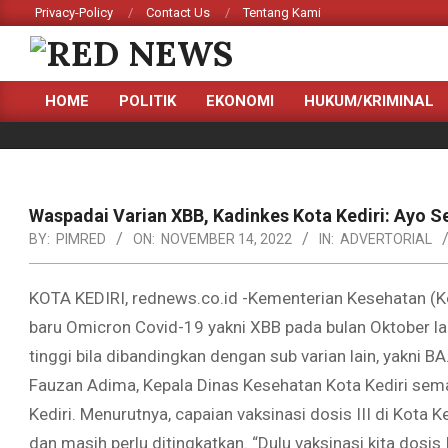
Skip
Privacy-Policy
Contact Us
Tentang Kami
to
content
RED
HOME
POLITIK
EKONOMI
HUKUM/KRIMINAL
NEWS
Primary
Navigation
Menu
Waspadai Varian XBB, Kadinkes Kota Kediri: Ayo S
BY:
PIMRED
ON:
NOVEMBER 14, 2022
IN:
ADVERTORIAL
KOTA KEDIRI, rednews.co.id -Kementerian Kesehatan 
baru Omicron Covid-19 yakni XBB pada bulan Oktober la
tinggi bila dibandingkan dengan sub varian lain, yakni B
Fauzan Adima, Kepala Dinas Kesehatan Kota Kediri sem
Kediri. Menurutnya, capaian vaksinasi dosis III di Kota 
dan masih perlu ditingkatkan. “Dulu vaksinasi kita dosis I