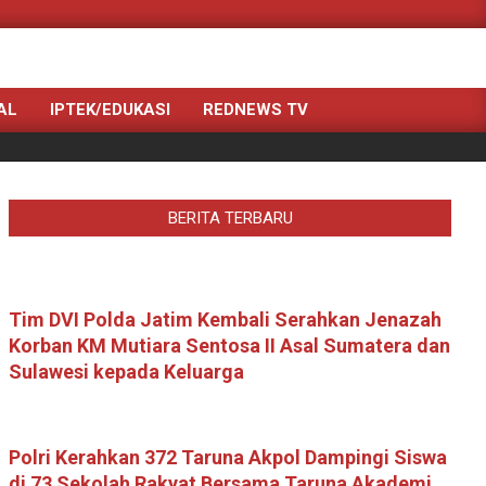
Search
AL
IPTEK/EDUKASI
REDNEWS TV
BERITA TERBARU
Tim DVI Polda Jatim Kembali Serahkan Jenazah
Korban KM Mutiara Sentosa II Asal Sumatera dan
Sulawesi kepada Keluarga
Polri Kerahkan 372 Taruna Akpol Dampingi Siswa
di 73 Sekolah Rakyat Bersama Taruna Akademi