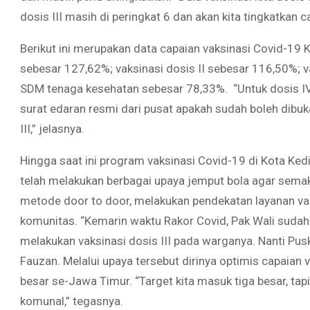
dosis III masih di peringkat 6 dan akan kita tingkatkan 
Berikut ini merupakan data capaian vaksinasi Covid-19 K
sebesar 127,62%; vaksinasi dosis II sebesar 116,50%; va
SDM tenaga kesehatan sebesar 78,33%. “Untuk dosis IV 
surat edaran resmi dari pusat apakah sudah boleh dibu
III,” jelasnya.
Hingga saat ini program vaksinasi Covid-19 di Kota Kedi
telah melakukan berbagai upaya jemput bola agar semak
metode door to door, melakukan pendekatan layanan vak
komunitas. “Kemarin waktu Rakor Covid, Pak Wali suda
melakukan vaksinasi dosis III pada warganya. Nanti P
Fauzan. Melalui upaya tersebut dirinya optimis capaian 
besar se-Jawa Timur. “Target kita masuk tiga besar, tap
komunal,” tegasnya.