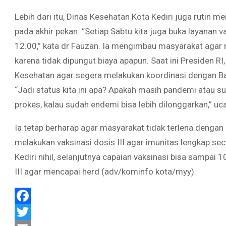
Lebih dari itu, Dinas Kesehatan Kota Kediri juga rutin m
pada akhir pekan. “Setiap Sabtu kita juga buka layanan va
12.00,” kata dr Fauzan. Ia mengimbau masyarakat agar 
karena tidak dipungut biaya apapun. Saat ini Presiden R
Kesehatan agar segera melakukan koordinasi dengan Ba
“Jadi status kita ini apa? Apakah masih pandemi atau s
prokes, kalau sudah endemi bisa lebih dilonggarkan,” uc
Ia tetap berharap agar masyarakat tidak terlena deng
melakukan vaksinasi dosis III agar imunitas lengkap sec
Kediri nihil, selanjutnya capaian vaksinasi bisa sampai
III agar mencapai herd (adv/kominfo kota/myy).
Facebook