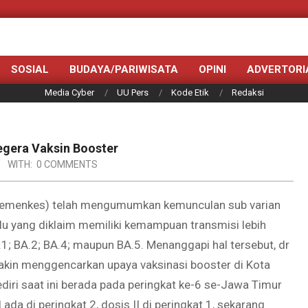
SOSIAL
BUDAYA/PARIWISATA
OPINI
ADVERTORI
Media Cyber
UU Pers
Kode Etik
Redaksi
egera Vaksin Booster
WITH:
0 COMMENTS
(Kemenkes) telah mengumumkan kemunculan sub varian
lu yang diklaim memiliki kemampuan transmisi lebih
A.1; BA.2; BA.4; maupun BA.5. Menanggapi hal tersebut, dr
akin menggencarkan upaya vaksinasi booster di Kota
Kediri saat ini berada pada peringkat ke-6 se-Jawa Timur
 ada di peringkat 2, dosis II di peringkat 1, sekarang