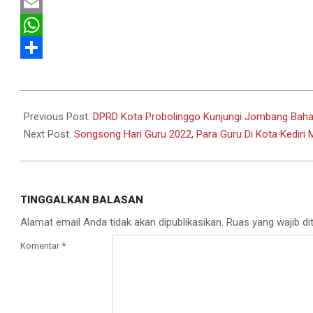
Twitter
Email
WhatsApp
Share
2022-
11-
Previous Post:
DPRD Kota Probolinggo Kunjungi Jombang Baha
14
Next Post:
Songsong Hari Guru 2022, Para Guru Di Kota Kediri
TINGGALKAN BALASAN
Alamat email Anda tidak akan dipublikasikan.
Ruas yang wajib di
Komentar
*