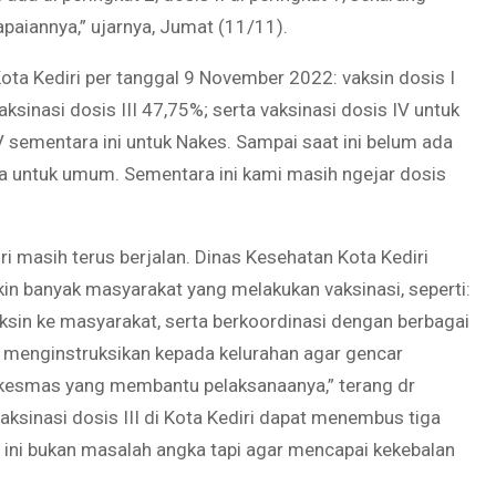
capaiannya,” ujarnya, Jumat (11/11).
ota Kediri per tanggal 9 November 2022: vaksin dosis I
ksinasi dosis III 47,75%; serta vaksinasi dosis IV untuk
sementara ini untuk Nakes. Sampai saat ini belum ada
ka untuk umum. Sementara ini kami masih ngejar dosis
ri masih terus berjalan. Dinas Kesehatan Kota Kediri
in banyak masyarakat yang melakukan vaksinasi, seperti:
sin ke masyarakat, serta berkoordinasi dengan berbagai
h menginstruksikan kepada kelurahan agar gencar
uskesmas yang membantu pelaksanaanya,” terang dr
vaksinasi dosis III di Kota Kediri dapat menembus tiga
i ini bukan masalah angka tapi agar mencapai kekebalan