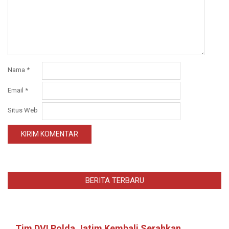
Nama
*
Email
*
Situs Web
BERITA TERBARU
Tim DVI Polda Jatim Kembali Serahkan