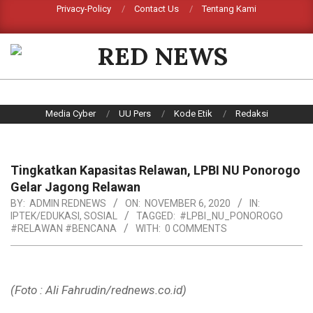
Skip
Privacy-Policy
Contact Us
Tentang Kami
Search
to
content
RED
NEWS
Primary
Media Cyber
UU Pers
Kode Etik
Redaksi
Navigation
Menu
Tingkatkan Kapasitas Relawan, LPBI NU Ponorogo
Gelar Jagong Relawan
BY:
ADMIN REDNEWS
ON:
NOVEMBER 6, 2020
IN:
IPTEK/EDUKASI
,
SOSIAL
TAGGED:
#LPBI_NU_PONOROGO
#RELAWAN #BENCANA
WITH:
0 COMMENTS
(Foto : Ali Fahrudin/rednews.co.id)