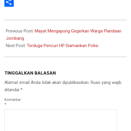
WhatsApp
Share
2020-
11-
Previous Post:
Mayat Mengapung Gegerkan Warga Plandaan
06
Jombang
Next Post:
Terduga Pencuri HP Diamankan Polisi
TINGGALKAN BALASAN
Alamat email Anda tidak akan dipublikasikan.
Ruas yang wajib
ditandai
*
Komentar
*