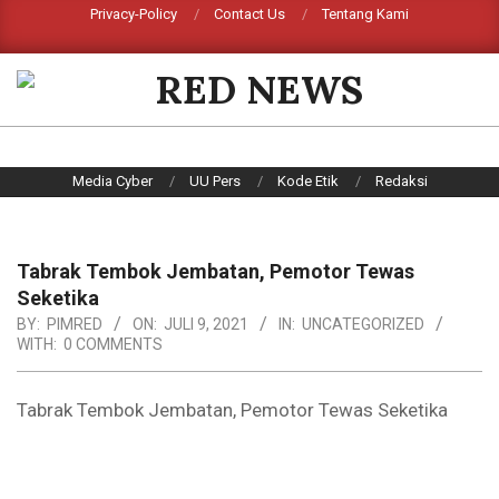
Skip
Privacy-Policy
Contact Us
Tentang Kami
Search
to
content
RED
NEWS
Primary
Media Cyber
UU Pers
Kode Etik
Redaksi
Navigation
Menu
Tabrak Tembok Jembatan, Pemotor Tewas
Seketika
BY:
PIMRED
ON:
JULI 9, 2021
IN:
UNCATEGORIZED
WITH:
0 COMMENTS
Tabrak Tembok Jembatan, Pemotor Tewas Seketika