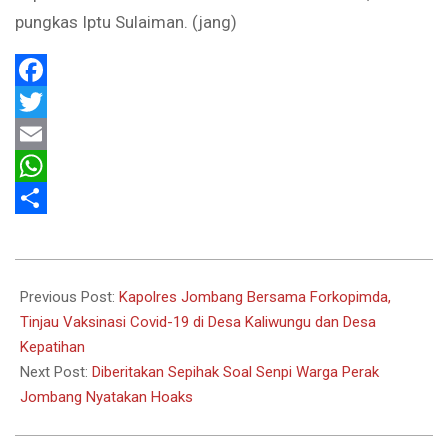
pungkas Iptu Sulaiman. (jang)
Facebook
Twitter
Email
WhatsApp
Share
2021-
07-
Previous Post:
Kapolres Jombang Bersama Forkopimda,
09
Tinjau Vaksinasi Covid-19 di Desa Kaliwungu dan Desa
Kepatihan
Next Post:
Diberitakan Sepihak Soal Senpi Warga Perak
Jombang Nyatakan Hoaks