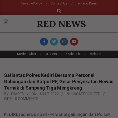
Skip
Privacy-Policy
Contact Us
Tentang Kami
Search
to
content
RED
NEWS
Primary
Media Cyber
UU Pers
Kode Etik
Redaksi
Navigation
Menu
Satlantas Polres Kediri Bersama Personel
Gabungan dan Satpol PP, Gelar Penyekatan Hewan
Ternak di Simpang Tiga Mengkreng
BY:
PIMRED
ON:
JULI 7, 2022
IN:
UNCATEGORIZED
WITH:
0 COMMENTS
KEDIRI, rednews.co.id -Personel gabungan dari Polsek