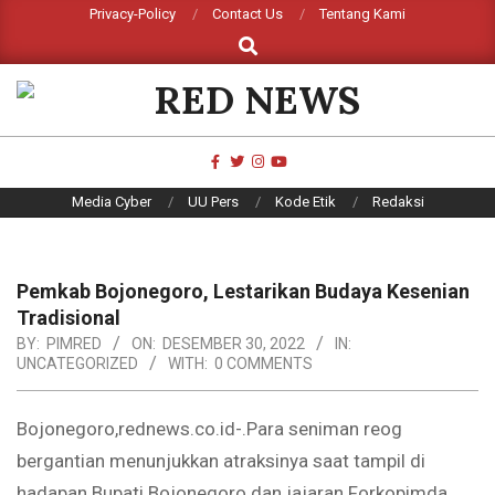
Skip
Privacy-Policy
Contact Us
Tentang Kami
Search
to
content
RED
NEWS
Primary
Media Cyber
UU Pers
Kode Etik
Redaksi
Navigation
Menu
Pemkab Bojonegoro, Lestarikan Budaya Kesenian
Tradisional
BY:
PIMRED
ON:
DESEMBER 30, 2022
IN:
UNCATEGORIZED
WITH:
0 COMMENTS
Bojonegoro,rednews.co.id-.Para seniman reog
bergantian menunjukkan atraksinya saat tampil di
hadapan Bupati Bojonegoro dan jajaran Forkopimda