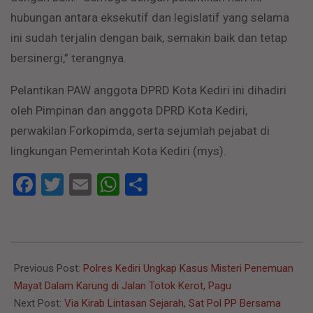
hubungan antara eksekutif dan legislatif yang selama
ini sudah terjalin dengan baik, semakin baik dan tetap
bersinergi,” terangnya.
Pelantikan PAW anggota DPRD Kota Kediri ini dihadiri
oleh Pimpinan dan anggota DPRD Kota Kediri,
perwakilan Forkopimda, serta sejumlah pejabat di
lingkungan Pemerintah Kota Kediri (mys).
Facebook
Twitter
Email
WhatsApp
Share
2023-
07-
Previous Post:
Polres Kediri Ungkap Kasus Misteri Penemuan
17
Mayat Dalam Karung di Jalan Totok Kerot, Pagu
Next Post:
Via Kirab Lintasan Sejarah, Sat Pol PP Bersama