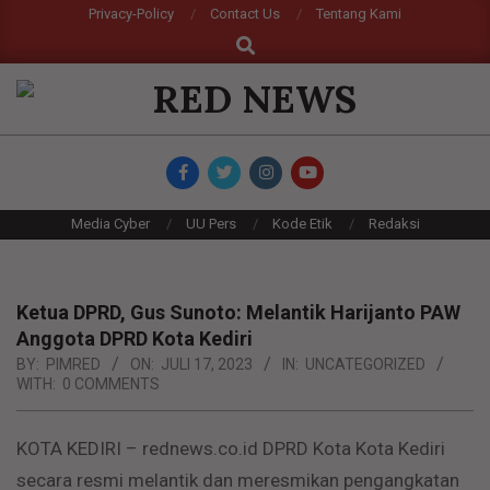
Skip
Privacy-Policy
Contact Us
Tentang Kami
Search
to
content
RED
NEWS
Primary
Media Cyber
UU Pers
Kode Etik
Redaksi
Navigation
Menu
Ketua DPRD, Gus Sunoto: Melantik Harijanto PAW
Anggota DPRD Kota Kediri
BY:
PIMRED
ON:
JULI 17, 2023
IN:
UNCATEGORIZED
WITH:
0 COMMENTS
KOTA KEDIRI – rednews.co.id DPRD Kota Kota Kediri
secara resmi melantik dan meresmikan pengangkatan