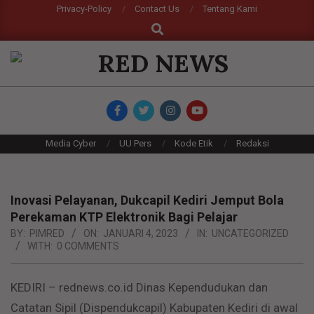
Skip
Privacy-Policy
Contact Us
Tentang Kami
Search
to
content
RED
NEWS
Primary
Media Cyber
UU Pers
Kode Etik
Redaksi
Navigation
Menu
Inovasi Pelayanan, Dukcapil Kediri Jemput Bola
Perekaman KTP Elektronik Bagi Pelajar
BY:
PIMRED
ON:
JANUARI 4, 2023
IN:
UNCATEGORIZED
WITH:
0 COMMENTS
KEDIRI – rednews.co.id Dinas Kependudukan dan
Catatan Sipil (Dispendukcapil) Kabupaten Kediri di awal