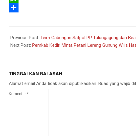
WhatsApp
Share
2024-
11-
Previous Post:
Teim Gabungan Satpol PP Tulungagung dan Bea C
05
Next Post:
Pemkab Kediri Minta Petani Lereng Gunung Wilis Has
TINGGALKAN BALASAN
Alamat email Anda tidak akan dipublikasikan.
Ruas yang wajib di
Komentar
*