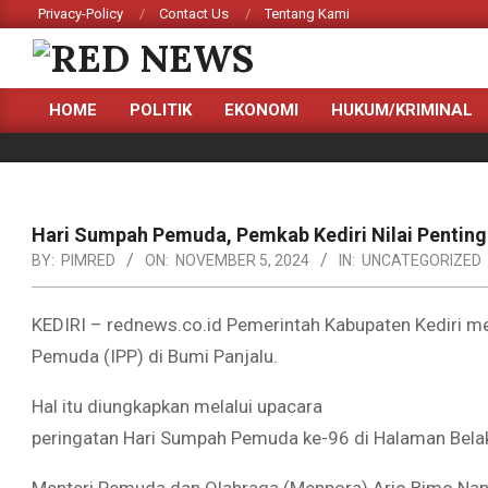
Skip
Privacy-Policy
Contact Us
Tentang Kami
to
content
RED
HOME
POLITIK
EKONOMI
HUKUM/KRIMINAL
NEWS
Primary
Navigation
Menu
Hari Sumpah Pemuda, Pemkab Kediri Nilai Penti
BY:
PIMRED
ON:
NOVEMBER 5, 2024
IN:
UNCATEGORIZED
KEDIRI – rednews.co.id Pemerintah Kabupaten Kediri m
Pemuda (IPP) di Bumi Panjalu.
Hal itu diungkapkan melalui upacara
peringatan Hari Sumpah Pemuda ke-96 di Halaman Belak