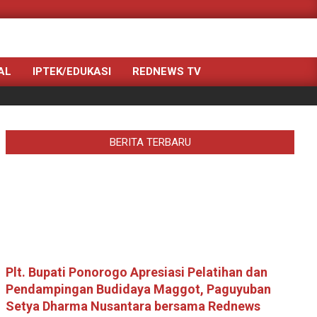
Search
AL
IPTEK/EDUKASI
REDNEWS TV
BERITA TERBARU
Plt. Bupati Ponorogo Apresiasi Pelatihan dan
Pendampingan Budidaya Maggot, Paguyuban
Setya Dharma Nusantara bersama Rednews