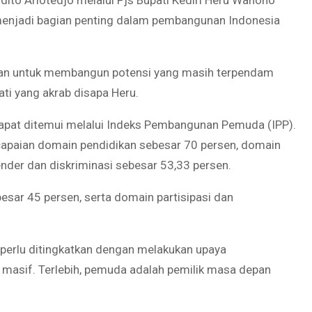
to Ariotedjo melalui Pjs Bupati Kediri Heru Wahono
njadi bagian penting dalam pembangunan Indonesia
n untuk membangun potensi yang masih terpendam
ati yang akrab disapa Heru.
dapat ditemui melalui Indeks Pembangunan Pemuda (IPP).
capaian domain pendidikan sebesar 70 persen, domain
der dan diskriminasi sebesar 53,33 persen.
sar 45 persen, serta domain partisipasi dan
 perlu ditingkatkan dengan melakukan upaya
asif. Terlebih, pemuda adalah pemilik masa depan