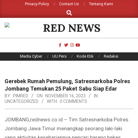
Skip
Privacy-Policy
Contact Us
Tentang Kami
Search
to
content
RED
NEWS
Primary
Media Cyber
UU Pers
Kode Etik
Redaksi
Navigation
Menu
Gerebek Rumah Pemulung, Satresnarkoba Polres
Jombang Temukan 25 Paket Sabu Siap Edar
BY:
PIMRED
ON:
NOVEMBER 16, 2023
IN:
UNCATEGORIZED
WITH:
0 COMMENTS
JOMBANG,rednews.co.id – Tim Satresnarkoba Polres
Jombang Jawa Timur menangkap seorang laki-laki
yang aktivitas kesehariannya pencari barang bekas