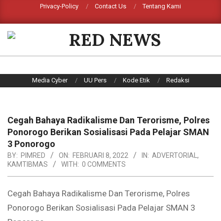
Skip
Privacy-Policy
Contact Us
Tentang Kami
Search
to
content
RED
NEWS
Primary
Media Cyber
UU Pers
Kode Etik
Redaksi
Navigation
Menu
Cegah Bahaya Radikalisme Dan Terorisme, Polres
Ponorogo Berikan Sosialisasi Pada Pelajar SMAN
3 Ponorogo
BY:
PIMRED
ON:
FEBRUARI 8, 2022
IN:
ADVERTORIAL
,
KAMTIBMAS
WITH:
0 COMMENTS
Cegah Bahaya Radikalisme Dan Terorisme, Polres
Ponorogo Berikan Sosialisasi Pada Pelajar SMAN 3