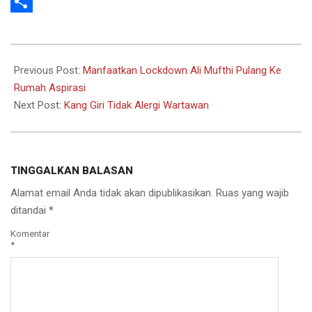
WhatsApp
Share
2022-
02-
Previous Post:
Manfaatkan Lockdown Ali Mufthi Pulang Ke
08
Rumah Aspirasi
Next Post:
Kang Giri Tidak Alergi Wartawan
TINGGALKAN BALASAN
Alamat email Anda tidak akan dipublikasikan.
Ruas yang wajib
ditandai
*
Komentar
*