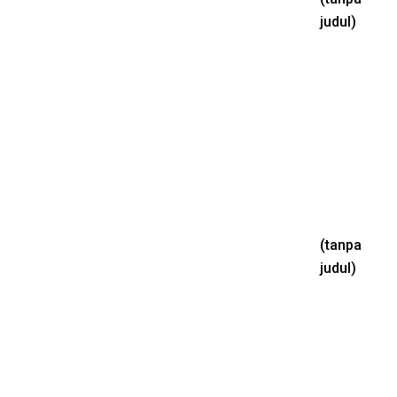
Pos
judul)
26577
(tanpa
Pos
judul)
26571