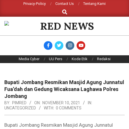
Skip
Privacy-Policy
Contact Us
Tentang Kami
Search
to
content
RED
NEWS
Primary
Media Cyber
UU Pers
Kode Etik
Redaksi
Navigation
Menu
Bupati Jombang Resmikan Masjid Agung Junnatul
Fua’dah dan Gedung Wicaksana Laghawa Polres
Jombang
BY:
PIMRED
ON:
NOVEMBER 10, 2021
IN:
UNCATEGORIZED
WITH:
0 COMMENTS
Bupati Jombang Resmikan Masjid Agung Junnatul