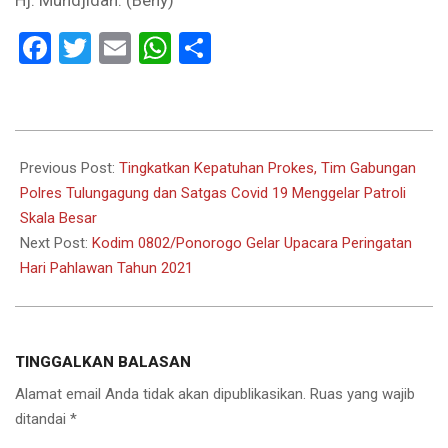
Hj. Mundjidah. (Beny)
Facebook
Twitter
Email
WhatsApp
Share
2021-
11-
Previous Post:
Tingkatkan Kepatuhan Prokes, Tim Gabungan
10
Polres Tulungagung dan Satgas Covid 19 Menggelar Patroli
Skala Besar
Next Post:
Kodim 0802/Ponorogo Gelar Upacara Peringatan
Hari Pahlawan Tahun 2021
TINGGALKAN BALASAN
Alamat email Anda tidak akan dipublikasikan.
Ruas yang wajib
ditandai
*