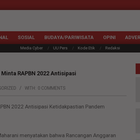
NAL
SOSIAL
BUDAYA/PARIWISATA
OPINI
ADVER
Media Cyber
UU Pers
Kode Etik
Redaksi
 Minta RAPBN 2022 Antisipasi
GORIZED
WITH:
0 COMMENTS
PBN 2022 Antisipasi Ketidakpastian Pandem
 Maharani menyatakan bahwa Rancangan Anggaran