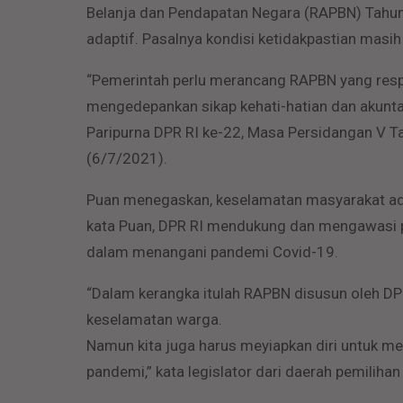
Belanja dan Pendapatan Negara (RAPBN) Tahun 
adaptif. Pasalnya kondisi ketidakpastian masih
“Pemerintah perlu merancang RAPBN yang respon
mengedepankan sikap kehati-hatian dan akuntabe
Paripurna DPR RI ke-22, Masa Persidangan V T
(6/7/2021).
Puan menegaskan, keselamatan masyarakat adal
kata Puan, DPR RI mendukung dan mengawasi p
dalam menangani pandemi Covid-19.
“Dalam kerangka itulah RAPBN disusun oleh D
keselamatan warga.
Namun kita juga harus meyiapkan diri untuk m
pandemi,” kata legislator dari daerah pemiliha