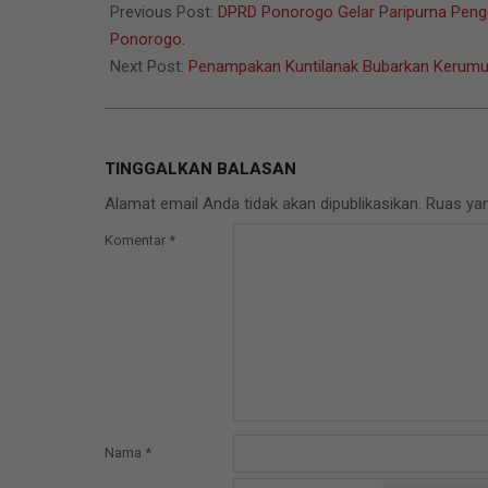
07-
Previous Post:
DPRD Ponorogo Gelar Paripurna Pen
06
Ponorogo.
Next Post:
Penampakan Kuntilanak Bubarkan Kerum
TINGGALKAN BALASAN
Alamat email Anda tidak akan dipublikasikan.
Ruas yan
Komentar
*
Nama
*