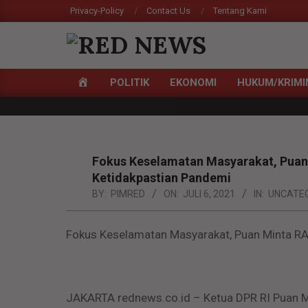
Skip
Privacy-Policy
Contact Us
Tentang Kami
to
content
RED
HOME
POLITIK
EKONOMI
HUKUM/KRIMI
NEWS
Primary
Navigation
Menu
Fokus Keselamatan Masyarakat, Puan
Ketidakpastian Pandemi
BY:
PIMRED
ON:
JULI 6, 2021
IN:
UNCATE
Fokus Keselamatan Masyarakat, Puan Minta RA
JAKARTA rednews.co.id – Ketua DPR RI Puan