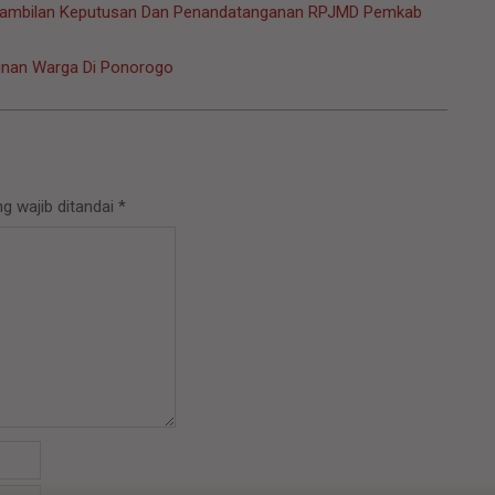
gambilan Keputusan Dan Penandatanganan RPJMD Pemkab
unan Warga Di Ponorogo
g wajib ditandai
*