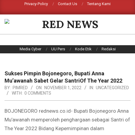
Skip
Privacy-Policy
Contact Us
Tentang Kami
Search
to
content
RED
NEWS
Primary
Media Cyber
UU Pers
Kode Etik
Redaksi
Navigation
Menu
Sukses Pimpin Bojonegoro, Bupati Anna
Mu’awanah Sabet Gelar SantriOf The Year 2022
BY:
PIMRED
ON:
NOVEMBER 1, 2022
IN:
UNCATEGORIZED
WITH:
0 COMMENTS
BOJONEGORO rednews.co.id- Bupati Bojonegoro Anna
Mu’awanah memperoleh penghargaan sebagai Santri of
The Year 2022 Bidang Kepemimpinan dalam