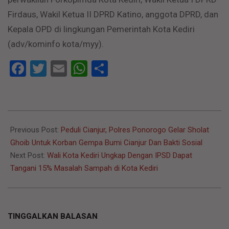
Firdaus, Wakil Ketua II DPRD Katino, anggota DPRD, dan
Kepala OPD di lingkungan Pemerintah Kota Kediri
(adv/kominfo kota/myy).
Facebook
Twitter
Email
WhatsApp
Share
2022-
11-
Previous Post:
Peduli Cianjur, Polres Ponorogo Gelar Sholat
25
Ghoib Untuk Korban Gempa Bumi Cianjur Dan Bakti Sosial
Next Post:
Wali Kota Kediri Ungkap Dengan IPSD Dapat
Tangani 15% Masalah Sampah di Kota Kediri
TINGGALKAN BALASAN