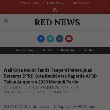
Skip
Privacy-Policy
Contact Us
Tentang Kami
Search
to
content
RED
NEWS
Primary
Media Cyber
UU Pers
Kode Etik
Redaksi
Navigation
Menu
Wali Kota Kediri Tanda Tangani Persetujuan
Bersama DPRD Kota Kediri atas Raperda APBD
Tahun Anggaran 2023 Menjadi Perda
BY:
PIMRED
ON:
NOVEMBER 25, 2022
IN:
UNCATEGORIZED
WITH:
0 COMMENTS
KOTA KEDIRI, rednews.co.id -Raperda APBD tahun