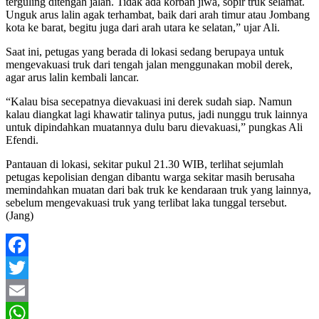
terguling ditengah jalan. Tidak ada korban jiwa, sopir truk selamat.
Unguk arus lalin agak terhambat, baik dari arah timur atau Jombang
kota ke barat, begitu juga dari arah utara ke selatan,” ujar Ali.
Saat ini, petugas yang berada di lokasi sedang berupaya untuk
mengevakuasi truk dari tengah jalan menggunakan mobil derek,
agar arus lalin kembali lancar.
“Kalau bisa secepatnya dievakuasi ini derek sudah siap. Namun
kalau diangkat lagi khawatir talinya putus, jadi nunggu truk lainnya
untuk dipindahkan muatannya dulu baru dievakuasi,” pungkas Ali
Efendi.
Pantauan di lokasi, sekitar pukul 21.30 WIB, terlihat sejumlah
petugas kepolisian dengan dibantu warga sekitar masih berusaha
memindahkan muatan dari bak truk ke kendaraan truk yang lainnya,
sebelum mengevakuasi truk yang terlibat laka tunggal tersebut.
(Jang)
Facebook
Twitter
Email