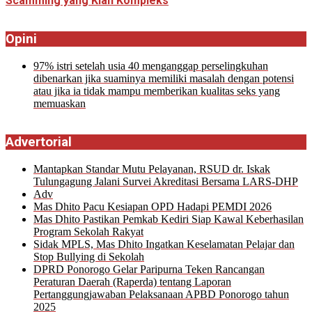
Scamming yang Kian Kompleks
Opini
97% istri setelah usia 40 menganggap perselingkuhan
dibenarkan jika suaminya memiliki masalah dengan potensi
atau jika ia tidak mampu memberikan kualitas seks yang
memuaskan
Advertorial
Mantapkan Standar Mutu Pelayanan, RSUD dr. Iskak
Tulungagung Jalani Survei Akreditasi Bersama LARS-DHP
Adv
Mas Dhito Pacu Kesiapan OPD Hadapi PEMDI 2026
Mas Dhito Pastikan Pemkab Kediri Siap Kawal Keberhasilan
Program Sekolah Rakyat
Sidak MPLS, Mas Dhito Ingatkan Keselamatan Pelajar dan
Stop Bullying di Sekolah
DPRD Ponorogo Gelar Paripurna Teken Rancangan
Peraturan Daerah (Raperda) tentang Laporan
Pertanggungjawaban Pelaksanaan APBD Ponorogo tahun
2025