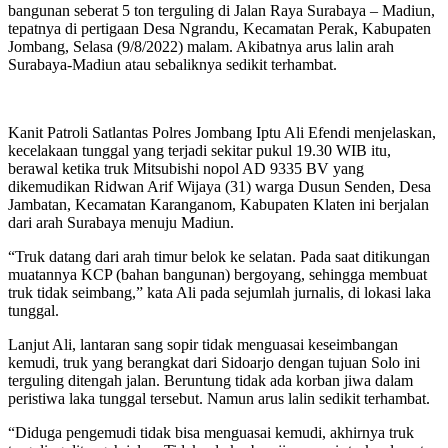
bangunan seberat 5 ton terguling di Jalan Raya Surabaya – Madiun,
tepatnya di pertigaan Desa Ngrandu, Kecamatan Perak, Kabupaten
Jombang, Selasa (9/8/2022) malam. Akibatnya arus lalin arah
Surabaya-Madiun atau sebaliknya sedikit terhambat.
Kanit Patroli Satlantas Polres Jombang Iptu Ali Efendi menjelaskan,
kecelakaan tunggal yang terjadi sekitar pukul 19.30 WIB itu,
berawal ketika truk Mitsubishi nopol AD 9335 BV yang
dikemudikan Ridwan Arif Wijaya (31) warga Dusun Senden, Desa
Jambatan, Kecamatan Karanganom, Kabupaten Klaten ini berjalan
dari arah Surabaya menuju Madiun.
“Truk datang dari arah timur belok ke selatan. Pada saat ditikungan
muatannya KCP (bahan bangunan) bergoyang, sehingga membuat
truk tidak seimbang,” kata Ali pada sejumlah jurnalis, di lokasi laka
tunggal.
Lanjut Ali, lantaran sang sopir tidak menguasai keseimbangan
kemudi, truk yang berangkat dari Sidoarjo dengan tujuan Solo ini
terguling ditengah jalan. Beruntung tidak ada korban jiwa dalam
peristiwa laka tunggal tersebut. Namun arus lalin sedikit terhambat.
“Diduga pengemudi tidak bisa menguasai kemudi, akhirnya truk