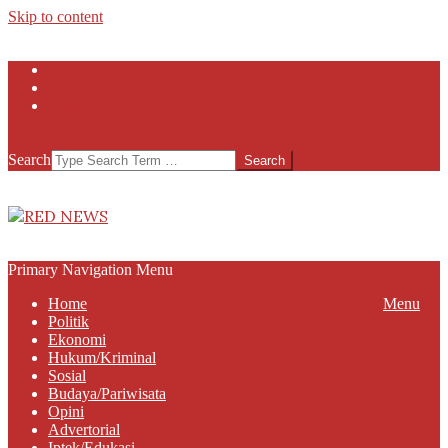
Skip to content
Privacy-Policy
Contact Us
Tentang Kami
Search
RED
NEWS
Primary Navigation Menu
Home
Menu
Politik
Ekonomi
Hukum/Kriminal
Sosial
Budaya/Pariwisata
Opini
Advertorial
Iptek/Edukasi