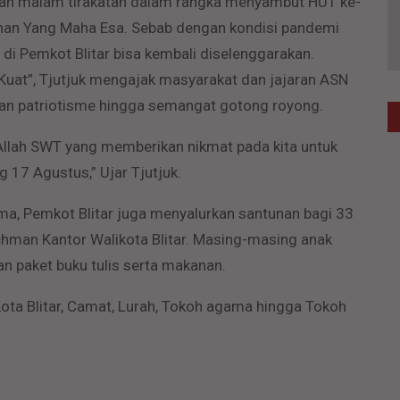
takan malam tirakatan dalam rangka menyambut HUT ke-
Tuhan Yang Maha Esa. Sebab dengan kondisi pandemi
 di Pemkot Blitar bisa kembali diselenggarakan.
 Kuat”, Tjutjuk mengajak masyarakat dan jajaran ASN
 dan patriotisme hingga semangat gotong royong.
a Allah SWT yang memberikan nikmat pada kita untuk
17 Agustus,” Ujar Tjutjuk.
a, Pemkot Blitar juga menyalurkan santunan bagi 33
chman Kantor Walikota Blitar. Masing-masing anak
 paket buku tulis serta makanan.
ota Blitar, Camat, Lurah, Tokoh agama hingga Tokoh