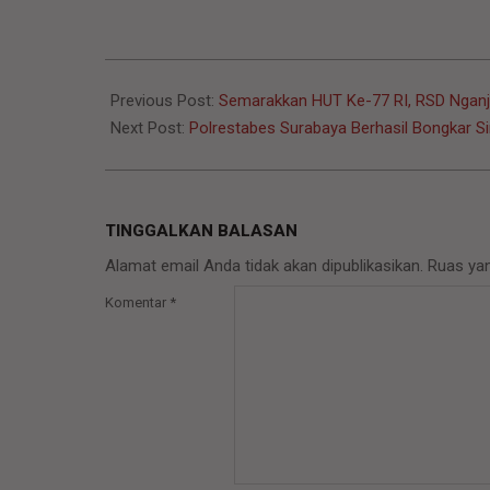
2022-
08-
Previous Post:
Semarakkan HUT Ke-77 RI, RSD Nganju
20
Next Post:
Polrestabes Surabaya Berhasil Bongkar Sin
TINGGALKAN BALASAN
Alamat email Anda tidak akan dipublikasikan.
Ruas yan
Komentar
*