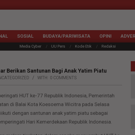
NAL
SOSIAL
BUDAYA/PARIWISATA
OPINI
ADVER
Media Cyber
UU Pers
Kode Etik
Redaksi
ar Berikan Santunan Bagi Anak Yatim Piatu
NCATEGORIZED
WITH:
0 COMMENTS
eringati HUT ke-77 Republik Indonesia, Pemerintah
atan di Balai Kota Koesoema Wicitra pada Selasa
ikuti dengan santunan anak yatim piatu sebagai
emperingati Hari Kemerdekaan Republik Indonesia.