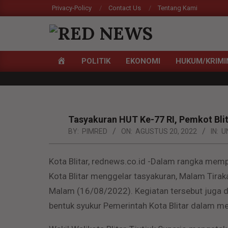
Skip
Privacy-Policy
Contact Us
Tentang Kami
to
content
RED
HOME
POLITIK
EKONOMI
HUKUM/KRIMI
NEWS
Primary
Navigation
Menu
Tasyakuran HUT Ke-77 RI, Pemkot Blit
BY:
PIMRED
ON:
AGUSTUS 20, 2022
IN:
U
Kota Blitar, rednews.co.id -Dalam rangka memp
Kota Blitar menggelar tasyakuran, Malam Tirak
Malam (16/08/2022). Kegiatan tersebut juga di
bentuk syukur Pemerintah Kota Blitar dalam m