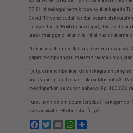
Wakil Walikota Blitar, Tjutjuk Sunario menga
77 RI ini sebagai bentuk rasa syukur kepada 
Covid-19 yang sudah landai, sejumlah kegiatan
Dengan tema “Pulih Lebih Cepat, Bangkit Lebih
untuk menggelorakan nilai-nilai nasionalisme
“Tahun ini alhamdulillah kita bersyukur kepad
dapat memperingati malam tirakatan menjelang 
Tjutjuk menambahkan dalam kegiatan yang sam
anak yatim piatu binaan Takmir Mushola Ar-Ra
mendapatkan santunan sebesar Rp. 400.000 dan
Turut hadir dalam acara tersebut Forkopimda K
masyarakat se-Kota Blitar (myy).
Facebook
Twitter
Email
WhatsApp
Share