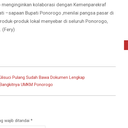
ko menginginkan kolaborasi dengan Kemenparekraf
i –sapaan Bupati Ponorogo ,menilai pangsa pasar di
 produk-produk lokal menyebar di seluruh Ponorogo,
 (Fery)
D Kilisuci Pulang Sudah Bawa Dokumen Lengkap
 Bangkitnya UMKM Ponorogo
g wajib ditandai
*