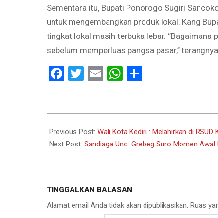
Sementara itu, Bupati Ponorogo Sugiri Sanco
untuk mengembangkan produk lokal. Kang Bupat
tingkat lokal masih terbuka lebar. ‘’Bagaimana
sebelum memperluas pangsa pasar,’’ terangnya.
Facebook
Twitter
Email
WhatsApp
Share
2022-
07-
Previous Post:
Wali Kota Kediri : Melahirkan di RSU
02
Next Post:
Sandiaga Uno: Grebeg Suro Momen Awal
TINGGALKAN BALASAN
Alamat email Anda tidak akan dipublikasikan.
Ruas yan