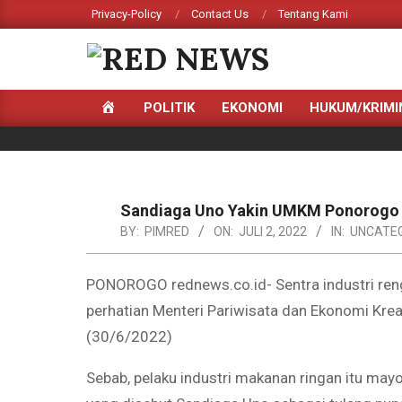
Skip
Privacy-Policy
Contact Us
Tentang Kami
to
content
RED
HOME
POLITIK
EKONOMI
HUKUM/KRIMI
NEWS
Primary
Navigation
Menu
Sandiaga Uno Yakin UMKM Ponorogo 
BY:
PIMRED
ON:
JULI 2, 2022
IN:
UNCATE
PONOROGO rednews.co.id- Sentra industri ren
perhatian Menteri Pariwisata dan Ekonomi Kre
(30/6/2022)
Sebab, pelaku industri makanan ringan itu ma