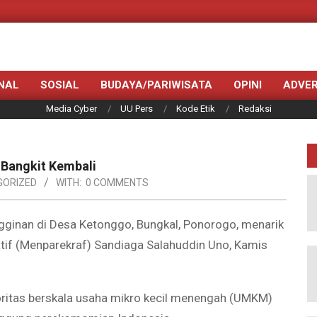
NAL
SOSIAL
BUDAYA/PARIWISATA
OPINI
ADVER
Media Cyber
UU Pers
Kode Etik
Redaksi
Bangkit Kembali
GORIZED
WITH:
0 COMMENTS
gginan di Desa Ketonggo, Bungkal, Ponorogo, menarik
atif (Menparekraf) Sandiaga Salahuddin Uno, Kamis
yoritas berskala usaha mikro kecil menengah (UMKM)