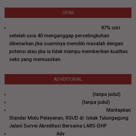
OPINI
97% istri
setelah usia 40 menganggap perselingkuhan
dibenarkan jika suaminya memiliki masalah dengan
potensi atau jika ia tidak mampu memberikan kualitas
seks yang memuaskan
ADVERTORIAL
Pos
(tanpa judul)
26577
Pos
(tanpa judul)
26571
Mantapkan
Standar Mutu Pelayanan, RSUD dr. Iskak Tulungagung
Jalani Survei Akreditasi Bersama LARS-DHP
Adv