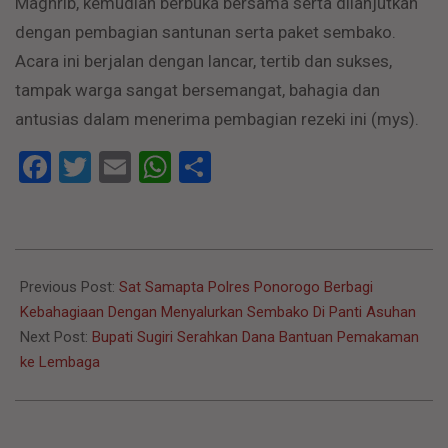
Maghrib, kemudian berbuka bersama serta dilanjutkan
dengan pembagian santunan serta paket sembako.
Acara ini berjalan dengan lancar, tertib dan sukses,
tampak warga sangat bersemangat, bahagia dan
antusias dalam menerima pembagian rezeki ini (mys).
Facebook
Twitter
Email
WhatsApp
Share
2023-
04-
Previous Post:
Sat Samapta Polres Ponorogo Berbagi
15
Kebahagiaan Dengan Menyalurkan Sembako Di Panti Asuhan
Next Post:
Bupati Sugiri Serahkan Dana Bantuan Pemakaman
ke Lembaga