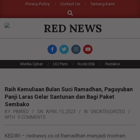
Skip
Privacy-Policy
Contact Us
Tentang Kami
Search
to
content
RED
NEWS
Primary
Media Cyber
UU Pers
Kode Etik
Redaksi
Navigation
Menu
Raih Kemuliaan Bulan Suci Ramadhan, Paguyuban
Panji Laras Gelar Santunan dan Bagi Paket
Sembako
BY:
PIMRED
ON:
APRIL 15, 2023
IN:
UNCATEGORIZED
WITH:
0 COMMENTS
KEDIRI – rednews.co.id Ramadhan menjadi momen