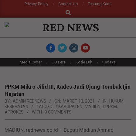
Skip
Privacy-Policy
Contact Us
Tentang Kami
Search
to
content
RED
NEWS
Primary
Media Cyber
UU Pers
Kode Etik
Redaksi
Navigation
Menu
PPKM Mikro Jilid III, Kades Jadi Ujung Tombak Ijin
Hajatan
BY:
ADMIN REDNEWS
ON:
MARET 13, 2021
IN:
HUKUM
,
KESEHATAN
TAGGED:
#KABUPATEN_MADIUN
,
#PPKM
,
#PROKES
WITH:
0 COMMENTS
MADIUN, rednews.co.id – Bupati Madiun Ahmad