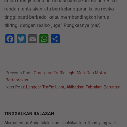
itulah mungkin ada perbedaan kebijakan. Kalau resiko
rendah tentu akan kita beri kelonggaran kalau resiko
tinggi pasti berbeda, kalau membandingkan harus
diiringi dengan resiko juga,” Pungkasnya.
(har)
Facebook
Twitter
Email
WhatsApp
Share
2021-
03-
Previous Post:
Gara-gara Traffic Light Mati, Dua Motor
13
Bertabrakan
Next Post:
Langgar Traffic Light, Akibatkan Tabrakan Beruntun
TINGGALKAN BALASAN
Alamat email Anda tidak akan dipublikasikan.
Ruas yang wajib