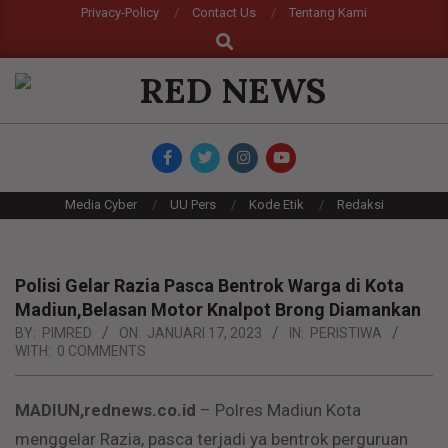
Skip
Privacy-Policy
Contact Us
Tentang Kami
Search
to
content
RED
NEWS
Primary
Media Cyber
UU Pers
Kode Etik
Redaksi
Navigation
Menu
Polisi Gelar Razia Pasca Bentrok Warga di Kota
Madiun,Belasan Motor Knalpot Brong Diamankan
BY:
PIMRED
ON:
JANUARI 17, 2023
IN:
PERISTIWA
WITH:
0 COMMENTS
MADIUN,rednews.co.id
– Polres Madiun Kota
menggelar Razia, pasca terjadi ya bentrok perguruan