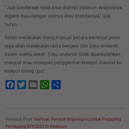
“Jadi kendaraan tidak bisa diambil sebelum knalpotnya
diganti dulu dengan aslinya atau standarnya,” ujar
Suryo.
Selain melakukan tilang manual secara berlanjut polisi
juga akan melakukan razia bengkel dan toko onderdil
dalam waktu dekat. Toko onderdil tidak diperbolehkan
menjual atau melayani penggantian knalpot standar ke
knalpot brong.(gs)
Facebook
Twitter
Email
WhatsApp
Share
2023-
01-
Previous Post:
Bantuan Pemkab Bojonegoro,Untuk Pedagang
17
Pemegang KPP,2023 Di Realisasi