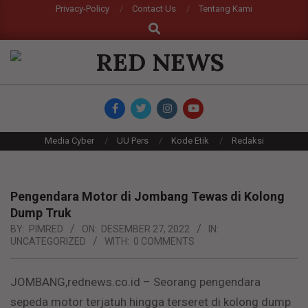
Skip
Privacy-Policy
Contact Us
Tentang Kami
Search
to
content
RED
NEWS
Primary
Media Cyber
UU Pers
Kode Etik
Redaksi
Navigation
Menu
Pengendara Motor di Jombang Tewas di Kolong
Dump Truk
BY:
PIMRED
ON:
DESEMBER 27, 2022
IN:
UNCATEGORIZED
WITH:
0 COMMENTS
JOMBANG,rednews.co.id – Seorang pengendara
sepeda motor terjatuh hingga terseret di kolong dump