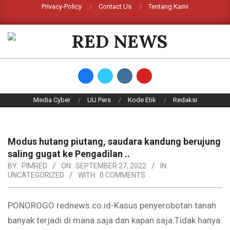
Skip
Privacy-Policy
Contact Us
Tentang Kami
Search
to
content
RED
NEWS
Primary
Media Cyber
UU Pers
Kode Etik
Redaksi
Navigation
Menu
Modus hutang piutang, saudara kandung berujung
saling gugat ke Pengadilan ..
BY:
PIMRED
ON:
SEPTEMBER 27, 2022
IN:
UNCATEGORIZED
WITH:
0 COMMENTS
PONOROGO rednews.co.id-Kasus penyerobotan tanah
banyak terjadi di mana saja dan kapan saja.Tidak hanya