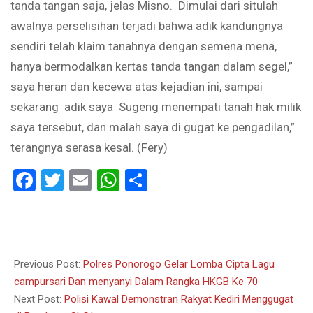
tanda tangan saja, jelas Misno. Dimulai dari situlah
awalnya perselisihan terjadi bahwa adik kandungnya
sendiri telah klaim tanahnya dengan semena mena,
hanya bermodalkan kertas tanda tangan dalam segel,”
saya heran dan kecewa atas kejadian ini, sampai
sekarang adik saya Sugeng menempati tanah hak milik
saya tersebut, dan malah saya di gugat ke pengadilan,”
terangnya serasa kesal. (Fery)
Facebook
Twitter
Email
WhatsApp
Share
2022-
09-
Previous Post:
Polres Ponorogo Gelar Lomba Cipta Lagu
27
campursari Dan menyanyi Dalam Rangka HKGB Ke 70
Next Post:
Polisi Kawal Demonstran Rakyat Kediri Menggugat