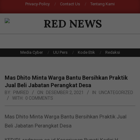
Skip
Privacy-Policy
Contact Us
Tentang Kami
Search
to
content
RED
NEWS
Primary
Media Cyber
UU Pers
Kode Etik
Redaksi
Navigation
Menu
Mas Dhito Minta Warga Bantu Bersihkan Praktik
Jual Beli Jabatan Perangkat Desa
BY:
PIMRED
ON:
DESEMBER 2, 2021
IN:
UNCATEGORIZED
WITH:
0 COMMENTS
Mas Dhito Minta Warga Bantu Bersihkan Praktik Jual
Beli Jabatan Perangkat Desa
KEDIRI, rednews.co.id Keseriusan Bupati Kediri H.