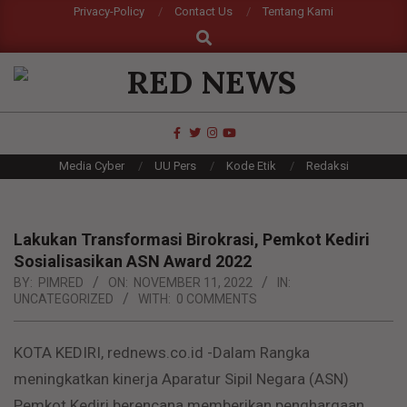
Skip
Privacy-Policy
Contact Us
Tentang Kami
Search
to
content
RED
NEWS
Primary
Media Cyber
UU Pers
Kode Etik
Redaksi
Navigation
Menu
Lakukan Transformasi Birokrasi, Pemkot Kediri
Sosialisasikan ASN Award 2022
BY:
PIMRED
ON:
NOVEMBER 11, 2022
IN:
UNCATEGORIZED
WITH:
0 COMMENTS
KOTA KEDIRI, rednews.co.id -Dalam Rangka
meningkatkan kinerja Aparatur Sipil Negara (ASN)
Pemkot Kediri berencana memberikan penghargaan