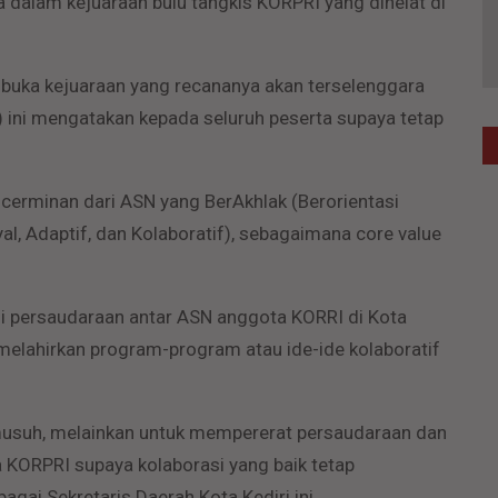
 dalam kejuaraan bulu tangkis KORPRI yang dihelat di
mbuka kejuaraan yang recananya akan terselenggara
) ini mengatakan kepada seluruh peserta supaya tetap
cerminan dari ASN yang BerAkhlak (Berorientasi
l, Adaptif, dan Kolaboratif), sebagaimana core value
ni persaudaraan antar ASN anggota KORRI di Kota
t melahirkan program-program atau ide-ide kolaboratif
i musuh, melainkan untuk mempererat persaudaraan dan
a KORPRI supaya kolaborasi yang baik tetap
bagai Sekretaris Daerah Kota Kediri ini.