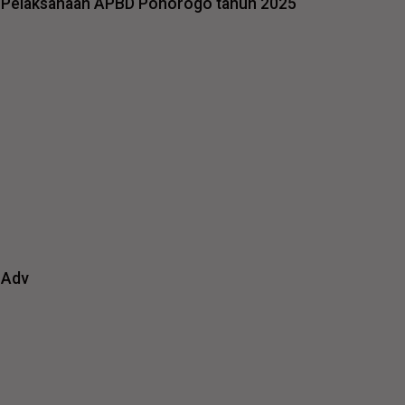
Pelaksanaan APBD Ponorogo tahun 2025
Adv