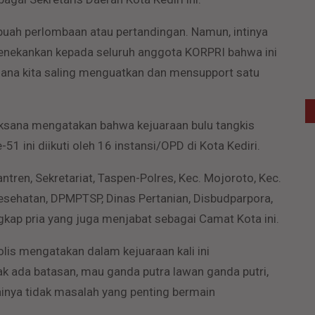
buah perlombaan atau pertandingan. Namun, intinya
n menekankan kepada seluruh anggota KORPRI bahwa ini
ana kita saling menguatkan dan mensupport satu
elaksana mengatakan bahwa kejuaraan bulu tangkis
1 ini diikuti oleh 16 instansi/OPD di Kota Kediri.
antren, Sekretariat, Taspen-Polres, Kec. Mojoroto, Kec.
esehatan, DPMPTSP, Dinas Pertanian, Disbudparpora,
ap pria yang juga menjabat sebagai Camat Kota ini.
lis mengatakan dalam kejuaraan kali ini
k ada batasan, mau ganda putra lawan ganda putri,
inya tidak masalah yang penting bermain