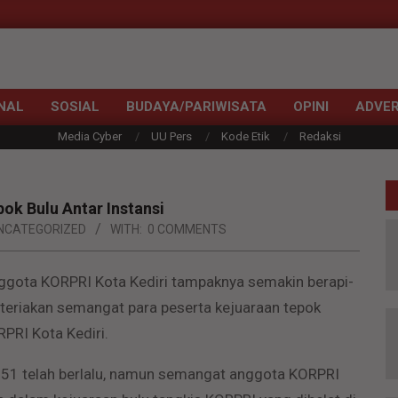
NAL
SOSIAL
BUDAYA/PARIWISATA
OPINI
ADVER
Media Cyber
UU Pers
Kode Etik
Redaksi
ok Bulu Antar Instansi
NCATEGORIZED
WITH:
0 COMMENTS
ggota KORPRI Kota Kediri tampaknya semakin berapi-
an teriakan semangat para peserta kejuaraan tepok
RPRI Kota Kediri.
-51 telah berlalu, namun semangat anggota KORPRI