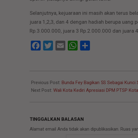
Selanjutnya, kejuaraan ini masih akan terus be
juara 1,2,3, dan 4 dengan hadiah berupa uang p
Rp.3.000.000, juara 3 Rp.2.000.000 dan juara 
Facebook
Twitter
Email
WhatsApp
Share
2022-
12-
Previous Post:
Bunda Fey Bagikan 5S Sebagai Kunci 
07
Next Post:
Wali Kota Kediri Apresiasi DPM PTSP Kota
TINGGALKAN BALASAN
Alamat email Anda tidak akan dipublikasikan.
Ruas yan