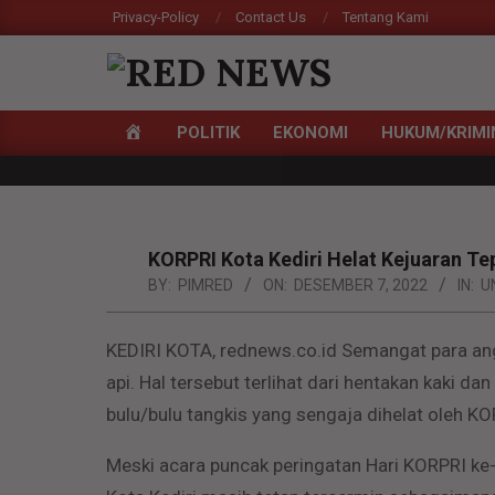
Skip
Privacy-Policy
Contact Us
Tentang Kami
to
content
RED
HOME
POLITIK
EKONOMI
HUKUM/KRIMI
NEWS
Primary
Navigation
Menu
KORPRI Kota Kediri Helat Kejuaran Tep
BY:
PIMRED
ON:
DESEMBER 7, 2022
IN:
U
KEDIRI KOTA, rednews.co.id Semangat para an
api. Hal tersebut terlihat dari hentakan kaki d
bulu/bulu tangkis yang sengaja dihelat oleh KO
Meski acara puncak peringatan Hari KORPRI ke