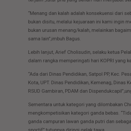
“Menang dan kalah adalah konsekuensi dari se
bukan disitu, melalui kejuaraan ini kami ingi
bukan urusan menang/kalah, melainkan bagaim
sama lain”,imbuh Bagus.
Lebih lanjut, Arief Cholisudin, selaku ketua P
dalam rangka memperingati hari KOPRI yang ke-5
“Ada dari Dinas Pendidikan, Satpol PP, Kec. Pes
Kota, UPT. Dinas Pendidikan, Kemenag, Dinas K
RSUD Gambiran, PDAM dan Dispendukcapil”,ungk
Sementara untuk kategori yang dilombakan Cho
mengkompetisikan kategori ganda bebas. “Tida
ganda campuran lawan ganda putri dan sebaga
sportif”,tutupnya diringi gelak tawa.