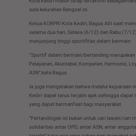
Kota Kediri masih tetap tercermin sebagaimana
aula kelurahan Bangsal ini.
Ketua KORPRI Kota Kediri, Bagus Alit saat me
selama dua hari, Selasa (6/12) dan Rabu (7/12
menjunjung tinggi sportifitas dalam bermain.
“Sportif dalam bermain/bertanding merupakan 
Pelayanan, Akuntabel, Kompeten, Harmonis, Loya
ASN”,kata Bagus.
Ia juga mengatakan bahwa melalui kejuaraan i
Kediri dapat terus terjalin apik sehingga dapa
yang dapat bermanfaat bagi masyarakat.
“Pertandingan ini bukan untuk cari lawan/car
solidaritas antar OPD, antar ASN, antar anggot
terjalin”,tutur pria yang sehari-hari menjabat se