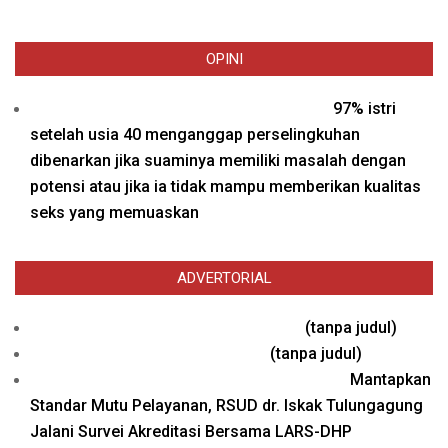
OPINI
97% istri
setelah usia 40 menganggap perselingkuhan
dibenarkan jika suaminya memiliki masalah dengan
potensi atau jika ia tidak mampu memberikan kualitas
seks yang memuaskan
ADVERTORIAL
Pos
(tanpa judul)
26577
Pos
(tanpa judul)
26571
Mantapkan
Standar Mutu Pelayanan, RSUD dr. Iskak Tulungagung
Jalani Survei Akreditasi Bersama LARS-DHP