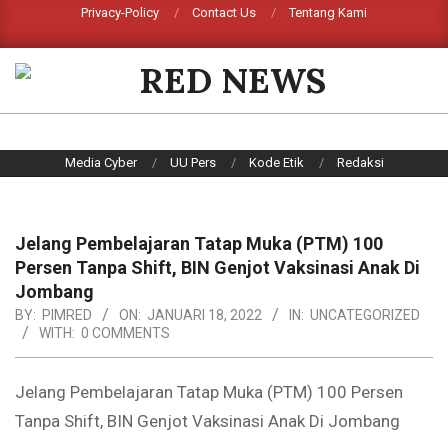
Skip
Privacy-Policy
Contact Us
Tentang Kami
Search
to
content
RED
NEWS
Primary
Media Cyber
UU Pers
Kode Etik
Redaksi
Navigation
Menu
Jelang Pembelajaran Tatap Muka (PTM) 100
Persen Tanpa Shift, BIN Genjot Vaksinasi Anak Di
Jombang
BY:
PIMRED
ON:
JANUARI 18, 2022
IN:
UNCATEGORIZED
WITH:
0 COMMENTS
Jelang Pembelajaran Tatap Muka (PTM) 100 Persen
Tanpa Shift, BIN Genjot Vaksinasi Anak Di Jombang