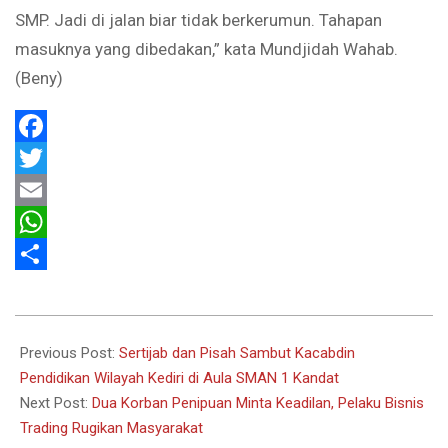
SMP. Jadi di jalan biar tidak berkerumun. Tahapan
masuknya yang dibedakan,” kata Mundjidah Wahab.
(Beny)
Facebook
Twitter
Email
WhatsApp
Share
2022-
01-
Previous Post:
Sertijab dan Pisah Sambut Kacabdin
18
Pendidikan Wilayah Kediri di Aula SMAN 1 Kandat
Next Post:
Dua Korban Penipuan Minta Keadilan, Pelaku Bisnis
Trading Rugikan Masyarakat