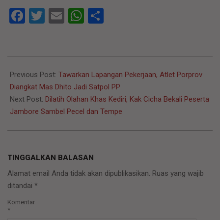
Facebook
Twitter
Email
WhatsApp
Share
2022-
08-
Previous Post:
Tawarkan Lapangan Pekerjaan, Atlet Porprov
05
Diangkat Mas Dhito Jadi Satpol PP
Next Post:
Dilatih Olahan Khas Kediri, Kak Cicha Bekali Peserta
Jambore Sambel Pecel dan Tempe
TINGGALKAN BALASAN
Alamat email Anda tidak akan dipublikasikan.
Ruas yang wajib
ditandai
*
Komentar
*