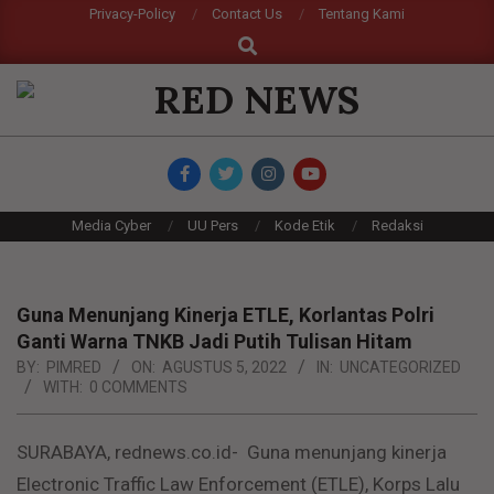
Skip
Privacy-Policy
Contact Us
Tentang Kami
Search
to
content
RED
NEWS
Primary
Media Cyber
UU Pers
Kode Etik
Redaksi
Navigation
Menu
Guna Menunjang Kinerja ETLE, Korlantas Polri
Ganti Warna TNKB Jadi Putih Tulisan Hitam
BY:
PIMRED
ON:
AGUSTUS 5, 2022
IN:
UNCATEGORIZED
WITH:
0 COMMENTS
SURABAYA, rednews.co.id- Guna menunjang kinerja
Electronic Traffic Law Enforcement (ETLE), Korps Lalu