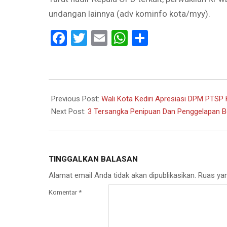
undangan lainnya (adv kominfo kota/myy).
Facebook
Twitter
Email
WhatsApp
Share
2022-
12-
Previous Post:
Wali Kota Kediri Apresiasi DPM PTSP 
07
Next Post:
3 Tersangka Penipuan Dan Penggelapan B
TINGGALKAN BALASAN
Alamat email Anda tidak akan dipublikasikan.
Ruas yan
Komentar
*