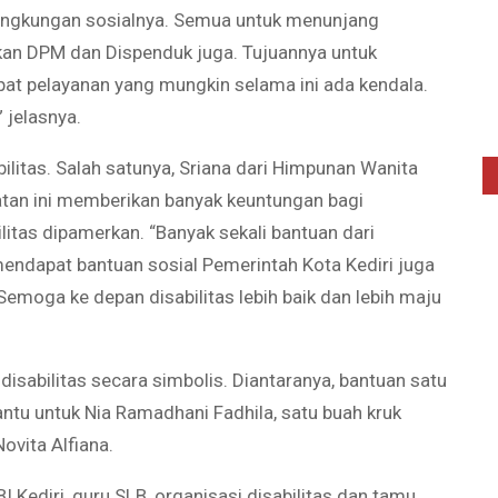
lingkungan sosialnya. Semua untuk menunjang
adirkan DPM dan Dispenduk juga. Tujuannya untuk
pat pelayanan yang mungkin selama ini ada kendala.
 jelasnya.
ilitas. Salah satunya, Sriana dari Himpunan Wanita
atan ini memberikan banyak keuntungan bagi
ilitas dipamerkan. “Banyak sekali bantuan dari
 mendapat bantuan sosial Pemerintah Kota Kediri juga
Semoga ke depan disabilitas lebih baik dan lebih maju
 disabilitas secara simbolis. Diantaranya, bantuan satu
antu untuk Nia Ramadhani Fadhila, satu buah kruk
vita Alfiana.
I Kediri, guru SLB, organisasi disabilitas dan tamu