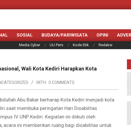
NAL
SOSIAL
BUDAYA/PARIWISATA
OPINI
ADVER
Media Cyber
UU Pers
Kode Etik
Redaksi
rnasional, Wali Kota Kediri Harapkan Kota
NCATEGORIZED
WITH:
0 COMMENTS
Abdullah Abu Bakar berharap Kota Kediri menjadi kota
diri saat membuka peringatan Hari Disabilitas
ampus IV UNP Kediri. Kegiatan ini diikuti oleh
ya, acara ini memberikan ruang bagi disabilitas untuk