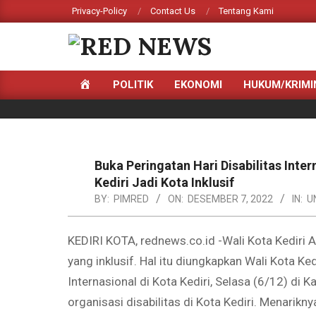
Skip
Privacy-Policy
Contact Us
Tentang Kami
to
content
RED
HOME
POLITIK
EKONOMI
HUKUM/KRIMI
NEWS
Primary
Navigation
Menu
Buka Peringatan Hari Disabilitas Inte
Kediri Jadi Kota Inklusif
BY:
PIMRED
ON:
DESEMBER 7, 2022
IN:
U
KEDIRI KOTA, rednews.co.id -Wali Kota Kediri 
yang inklusif. Hal itu diungkapkan Wali Kota Ke
Internasional di Kota Kediri, Selasa (6/12) di K
organisasi disabilitas di Kota Kediri. Menarikn