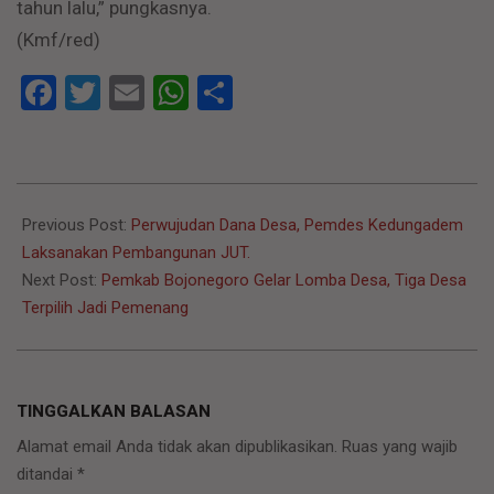
tahun lalu,” pungkasnya.
(Kmf/red)
Facebook
Twitter
Email
WhatsApp
Share
2023-
04-
Previous Post:
Perwujudan Dana Desa, Pemdes Kedungadem
11
Laksanakan Pembangunan JUT.
Next Post:
Pemkab Bojonegoro Gelar Lomba Desa, Tiga Desa
Terpilih Jadi Pemenang
TINGGALKAN BALASAN
Alamat email Anda tidak akan dipublikasikan.
Ruas yang wajib
ditandai
*