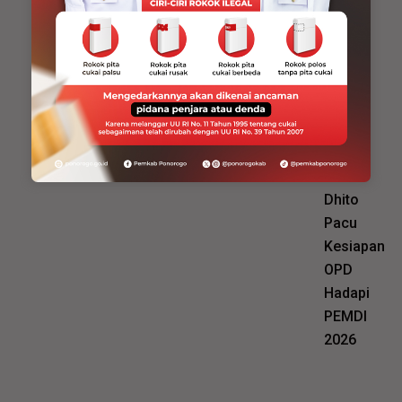
Mas
Dhito
Pacu
Kesiapan
OPD
Hadapi
PEMDI
2026