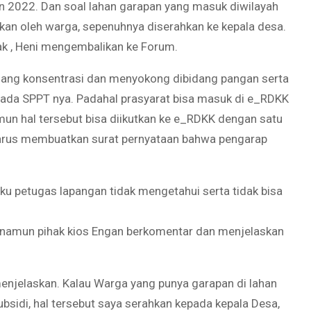
n 2022. Dan soal lahan garapan yang masuk diwilayah
kan oleh warga, sepenuhnya diserahkan ke kepala desa.
dak , Heni mengembalikan ke Forum.
dang konsentrasi dan menyokong dibidang pangan serta
k ada SPPT nya. Padahal prasyarat bisa masuk di e_RDKK
un hal tersebut bisa diikutkan ke e_RDKK dengan satu
harus membuatkan surat pernyataan bahwa pengarap
aku petugas lapangan tidak mengetahui serta tidak bisa
i, namun pihak kios Engan berkomentar dan menjelaskan
 menjelaskan. Kalau Warga yang punya garapan di lahan
bsidi, hal tersebut saya serahkan kepada kepala Desa,