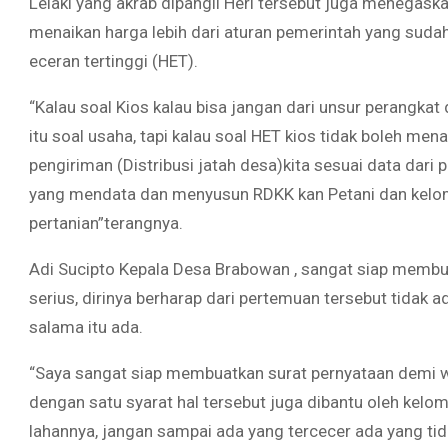
Lelaki yang akrab dipangil Heri tersebut juga menegaska
menaikan harga lebih dari aturan pemerintah yang suda
eceran tertinggi (HET).
“Kalau soal Kios kalau bisa jangan dari unsur perangkat d
itu soal usaha, tapi kalau soal HET kios tidak boleh men
pengiriman (Distribusi jatah desa)kita sesuai data dari
yang mendata dan menyusun RDKK kan Petani dan kelom
pertanian”terangnya.
Adi Sucipto Kepala Desa Brabowan , sangat siap memb
serius, dirinya berharap dari pertemuan tersebut tidak 
salama itu ada.
“Saya sangat siap membuatkan surat pernyataan demi w
dengan satu syarat hal tersebut juga dibantu oleh kelo
lahannya, jangan sampai ada yang tercecer ada yang ti