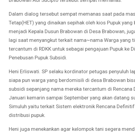
Brabowan Adi Sucipto tersebut sempat memanas.
Dalam dialog tersebut sempat memanas saat pada masa
Tetap(HET) yang dinaikan sepihak oleh kios Pupuk yang 
menjadi Kepala Dusun Brabowan di Desa Brabowan, juga
lagi saat menyangkut terkait nama~nama Warga yang t
tercantum di RDKK untuk sebagai pengajuan Pupuk ke Di
Penebusan Pupuk Subsidi.
Heni Erliswati. SP selaku kordinator petugas penyuluh
siapa pun warga yang berdomisili di desa Brabowan bi
subsidi sepanjang nama mereka tercantum di Rencana De
Januari kemarin sampai September yang akan datang 
Simuluh yaitu terkait Sistem elektronik Rencana Defini
distribusi pupuk.
Heni juga menekankan agar kelompok tani segera mendat