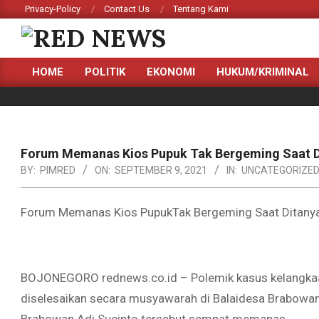
Skip
Privacy-Policy
Contact Us
Tentang Kami
to
content
RED
HOME
POLITIK
EKONOMI
HUKUM/KRIMINAL
NEWS
Primary
Navigation
Menu
Forum Memanas Kios Pupuk Tak Bergeming Saat Di
BY:
PIMRED
ON:
SEPTEMBER 9, 2021
IN:
UNCATEGORIZE
Forum Memanas Kios PupukTak Bergeming Saat Ditanya 
BOJONEGORO rednews.co.id – Polemik kasus kelangkaa
diselesaikan secara musyawarah di Balaidesa Brabowan