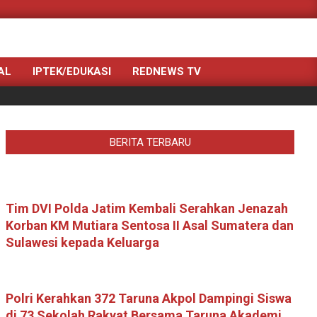
Search
AL
IPTEK/EDUKASI
REDNEWS TV
BERITA TERBARU
Tim DVI Polda Jatim Kembali Serahkan Jenazah
Korban KM Mutiara Sentosa II Asal Sumatera dan
Sulawesi kepada Keluarga
Polri Kerahkan 372 Taruna Akpol Dampingi Siswa
di 73 Sekolah Rakyat Bersama Taruna Akademi