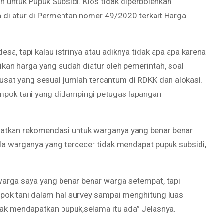
n untuk Pupuk Subsidi. Kios tidak diperbolehkan
h di atur di Permentan nomer 49/2020 terkait Harga
esa, tapi kalau istrinya atau adiknya tidak apa apa karena
aikan harga yang sudah diatur oleh pemerintah, soal
 pusat yang sesuai jumlah tercantum di RDKK dan alokasi,
pok tani yang didampingi petugas lapangan
uatkan rekomendasi untuk warganya yang benar benar
ada warganya yang tercecer tidak mendapat pupuk subsidi,
arga saya yang benar benar warga setempat, tapi
mpok tani dalam hal survey sampai menghitung luas
dak mendapatkan pupuk,selama itu ada” Jelasnya.