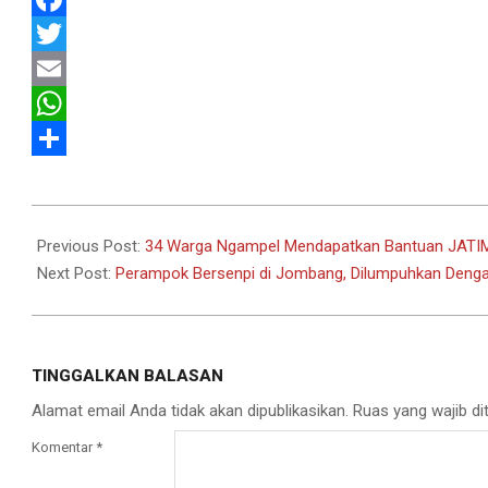
Facebook
Twitter
Email
WhatsApp
Share
2021-
09-
Previous Post:
34 Warga Ngampel Mendapatkan Bantuan JATIM 
09
Next Post:
Perampok Bersenpi di Jombang, Dilumpuhkan Deng
TINGGALKAN BALASAN
Alamat email Anda tidak akan dipublikasikan.
Ruas yang wajib di
Komentar
*