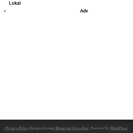
Lokal
Adv
Privacy-Policy
Designed using
Magazine News Byte
. Powered by
WordPress
.