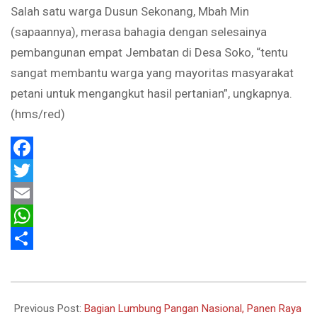
Salah satu warga Dusun Sekonang, Mbah Min
(sapaannya), merasa bahagia dengan selesainya
pembangunan empat Jembatan di Desa Soko, “tentu
sangat membantu warga yang mayoritas masyarakat
petani untuk mengangkut hasil pertanian”, ungkapnya.
(hms/red)
Facebook
Twitter
Email
WhatsApp
Share
2023-
03-
Previous Post:
Bagian Lumbung Pangan Nasional, Panen Raya