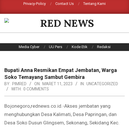
Skip
Privacy-Policy
Contact Us
Tentang Kami
Search
to
content
RED
NEWS
Primary
Media Cyber
UU Pers
Kode Etik
Redaksi
Navigation
Menu
Bupati Anna Resmikan Empat Jembatan, Warga
Soko Temayang Sambut Gembira
BY:
PIMRED
ON:
MARET 11, 2023
IN:
UNCATEGORIZED
WITH:
0 COMMENTS
Bojonegoro,rednews.co.id.-Akses jembatan yang
menghubungkan Desa Kalimati, Desa Papringan, dan
Desa Soko Dusun Glingsem, Sekonang, Sekidang Kec.