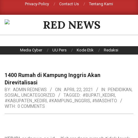
Skip
Privacy-Policy
Contact Us
Tentang Kami
Search
to
content
RED
NEWS
Primary
Media Cyber
UU Pers
Kode Etik
Redaksi
Navigation
Menu
1400 Rumah di Kampung Inggris Akan
Direvitalisasi
BY:
ADMIN REDNEWS
ON:
APRIL 22, 2021
IN:
PENDIDIKAN
,
SOSIAL
,
UNCATEGORIZED
TAGGED:
#BUPATI_KEDIRI
,
#KABUPATEN_KEDIRI
,
#KAMPUNG_INGGRIS
,
#MASDHITO
WITH:
0 COMMENTS