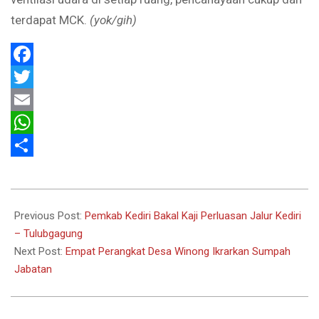
terdapat MCK.
(yok/gih)
Facebook
Twitter
Email
WhatsApp
Share
2021-
04-
Previous Post:
Pemkab Kediri Bakal Kaji Perluasan Jalur Kediri
22
– Tulubgagung
Next Post:
Empat Perangkat Desa Winong Ikrarkan Sumpah
Jabatan