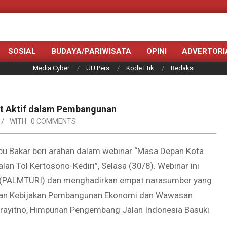
SOSIAL
BUDAYA/PARIWISATA
OPINI
ADVERTORI
Media Cyber
UU Pers
Kode Etik
Redaksi
rut Aktif dalam Pembangunan
WITH:
0 COMMENTS
Abu Bakar beri arahan dalam webinar “Masa Depan Kota
an Tol Kertosono-Kediri”, Selasa (30/8). Webinar ini
i (PALMTURI) dan menghadirkan empat narasumber yang
ungan Kebijakan Pembangunan Ekonomi dan Wawasan
Prayitno, Himpunan Pengembang Jalan Indonesia Basuki