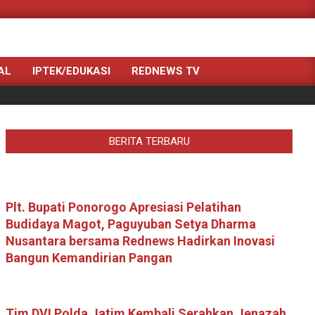
Search
AL
IPTEK/EDUKASI
REDNEWS TV
BERITA TERBARU
Plt. Bupati Ponorogo Apresiasi Pelatihan
Budidaya Magot, Paguyuban Setya Dharma
Nusantara bersama Rednews Hadirkan Inovasi
Bangun Kemandirian Pangan
Tim DVI Polda Jatim Kembali Serahkan Jenazah