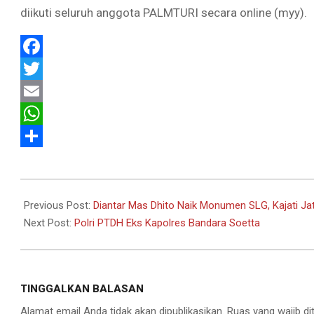
diikuti seluruh anggota PALMTURI secara online (myy).
Facebook
Twitter
Email
WhatsApp
Share
2022-
08-
Previous Post:
Diantar Mas Dhito Naik Monumen SLG, Kajati Ja
31
Next Post:
Polri PTDH Eks Kapolres Bandara Soetta
TINGGALKAN BALASAN
Alamat email Anda tidak akan dipublikasikan.
Ruas yang wajib di