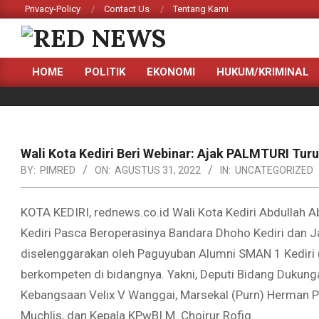
Skip
Privacy-Policy
Contact Us
Tentang Kami
to
content
RED
HOME
POLITIK
EKONOMI
HUKUM/KRIMINAL
NEWS
Primary
Navigation
Menu
Wali Kota Kediri Beri Webinar: Ajak PALMTURI Tu
BY:
PIMRED
ON:
AGUSTUS 31, 2022
IN:
UNCATEGORIZED
KOTA KEDIRI, rednews.co.id Wali Kota Kediri Abdullah 
Kediri Pasca Beroperasinya Bandara Dhoho Kediri dan Jal
diselenggarakan oleh Paguyuban Alumni SMAN 1 Kedir
berkompeten di bidangnya. Yakni, Deputi Bidang Duk
Kebangsaan Velix V Wanggai, Marsekal (Purn) Herman 
Muchlis, dan Kepala KPwBI M. Choirur Rofiq.