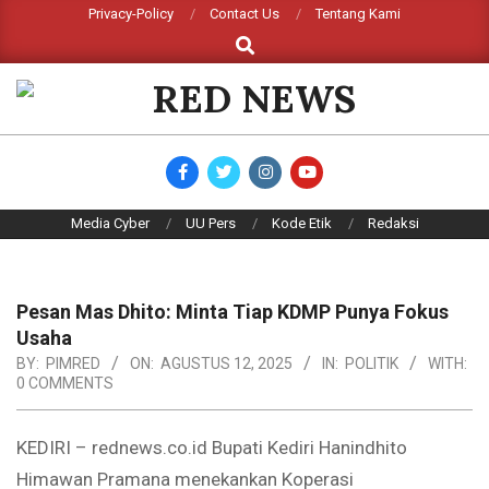
Skip
Privacy-Policy
Contact Us
Tentang Kami
Search
to
content
RED
NEWS
Primary
Media Cyber
UU Pers
Kode Etik
Redaksi
Navigation
Menu
Pesan Mas Dhito: Minta Tiap KDMP Punya Fokus
Usaha
BY:
PIMRED
ON:
AGUSTUS 12, 2025
IN:
POLITIK
WITH:
0 COMMENTS
KEDIRI – rednews.co.id Bupati Kediri Hanindhito
Himawan Pramana menekankan Koperasi