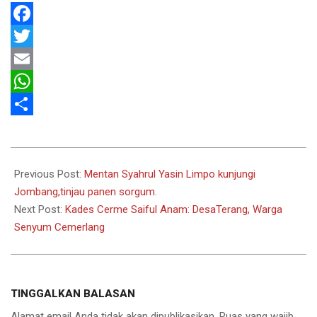
Facebook
Twitter
Email
WhatsApp
Share
2022-
09-
Previous Post:
Mentan Syahrul Yasin Limpo kunjungi
16
Jombang,tinjau panen sorgum.
Next Post:
Kades Cerme Saiful Anam: DesaTerang, Warga
Senyum Cemerlang
TINGGALKAN BALASAN
Alamat email Anda tidak akan dipublikasikan.
Ruas yang wajib