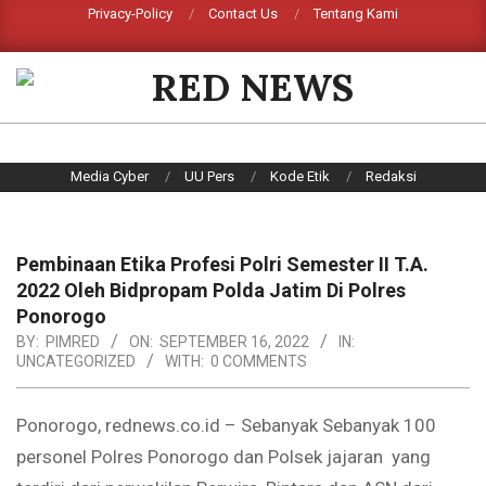
Skip
Privacy-Policy
Contact Us
Tentang Kami
Search
to
content
RED
NEWS
Primary
Media Cyber
UU Pers
Kode Etik
Redaksi
Navigation
Menu
Pembinaan Etika Profesi Polri Semester II T.A.
2022 Oleh Bidpropam Polda Jatim Di Polres
Ponorogo
BY:
PIMRED
ON:
SEPTEMBER 16, 2022
IN:
UNCATEGORIZED
WITH:
0 COMMENTS
Ponorogo, rednews.co.id – Sebanyak Sebanyak 100
personel Polres Ponorogo dan Polsek jajaran yang