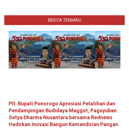
BERITA TERBARU
Plt. Bupati Ponorogo Apresiasi Pelatihan dan
Pendampingan Budidaya Maggot, Paguyuban
Setya Dharma Nusantara bersama Rednews
Hadirkan Inovasi Bangun Kemandirian Pangan