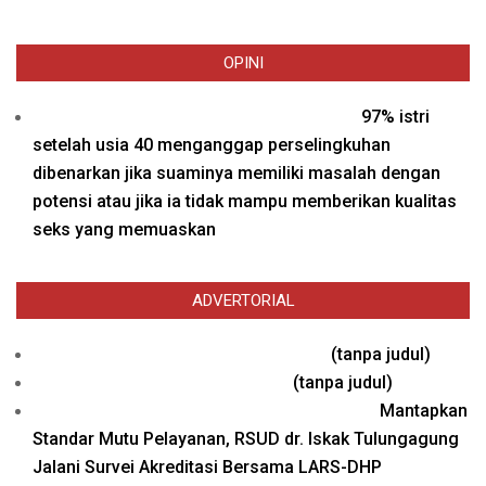
OPINI
97% istri
setelah usia 40 menganggap perselingkuhan
dibenarkan jika suaminya memiliki masalah dengan
potensi atau jika ia tidak mampu memberikan kualitas
seks yang memuaskan
ADVERTORIAL
Pos
(tanpa judul)
26577
Pos
(tanpa judul)
26571
Mantapkan
Standar Mutu Pelayanan, RSUD dr. Iskak Tulungagung
Jalani Survei Akreditasi Bersama LARS-DHP