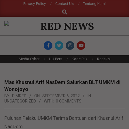
Skip
Privacy-Policy
Contact Us
Tentang Kami
Search
to
content
RED
NEWS
Primary
Media Cyber
UU Pers
Kode Etik
Redaksi
Navigation
Menu
Mas Khusnul Arif NasDem Salurkan BLT UMKM di
Wonojoyo
BY:
PIMRED
ON:
SEPTEMBER 6, 2022
IN:
UNCATEGORIZED
WITH:
0 COMMENTS
Puluhan Pelaku UMKM Terima Bantuan dari Khusnul Arif
NasDem