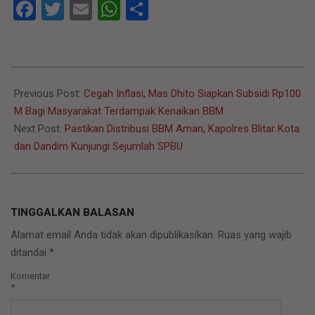
Facebook
Twitter
Email
WhatsApp
Share
2022-
09-
Previous Post:
Cegah Inflasi, Mas Dhito Siapkan Subsidi Rp100
06
M Bagi Masyarakat Terdampak Kenaikan BBM
Next Post:
Pastikan Distribusi BBM Aman, Kapolres Blitar Kota
dan Dandim Kunjungi Sejumlah SPBU
TINGGALKAN BALASAN
Alamat email Anda tidak akan dipublikasikan.
Ruas yang wajib
ditandai
*
Komentar
*