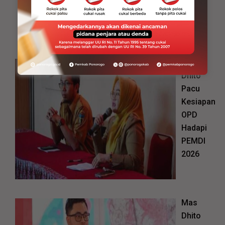
Mas
Dhito
Pacu
Kesiapan
OPD
Hadapi
PEMDI
2026
Mas
Dhito