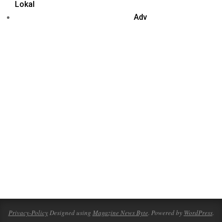
Lokal
Adv
Privacy-Policy
Designed using
Magazine News Byte
. Powered by
WordPress
.