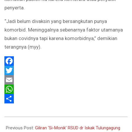
penyerta.
“Jadi belum divaksin yang bersangkutan punya
komorbid. Meninggalnya sebenarnya faktor utamanya
bukan covidnya tapi karena komorbidnya,” demikian
terangnya (myy).
Facebook
Twitter
Email
WhatsApp
Share
2022-
03-
Previous Post:
Giliran ‘Si-Monik’ RSUD dr Iskak Tulungagung