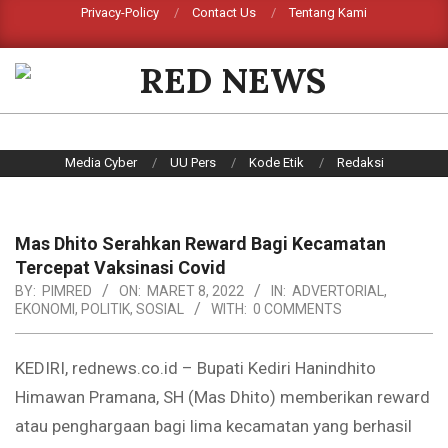
Skip
Privacy-Policy
Contact Us
Tentang Kami
Search
to
content
RED
NEWS
Primary
Media Cyber
UU Pers
Kode Etik
Redaksi
Navigation
Menu
Mas Dhito Serahkan Reward Bagi Kecamatan
Tercepat Vaksinasi Covid
BY:
PIMRED
ON:
MARET 8, 2022
IN:
ADVERTORIAL
,
EKONOMI
,
POLITIK
,
SOSIAL
WITH:
0 COMMENTS
KEDIRI, rednews.co.id – Bupati Kediri Hanindhito
Himawan Pramana, SH (Mas Dhito) memberikan reward
atau penghargaan bagi lima kecamatan yang berhasil