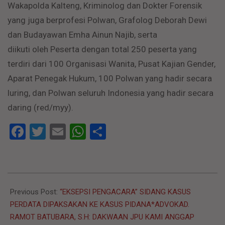
Wakapolda Kalteng, Kriminolog dan Dokter Forensik
yang juga berprofesi Polwan, Grafolog Deborah Dewi
dan Budayawan Emha Ainun Najib, serta
diikuti oleh Peserta dengan total 250 peserta yang
terdiri dari 100 Organisasi Wanita, Pusat Kajian Gender,
Aparat Penegak Hukum, 100 Polwan yang hadir secara
luring, dan Polwan seluruh Indonesia yang hadir secara
daring (red/myy).
Facebook
Twitter
Email
WhatsApp
Share
2022-
08-
Previous Post:
“EKSEPSI PENGACARA” SIDANG KASUS
30
PERDATA DIPAKSAKAN KE KASUS PIDANA*ADVOKAD.
RAMOT BATUBARA, S.H: DAKWAAN JPU KAMI ANGGAP