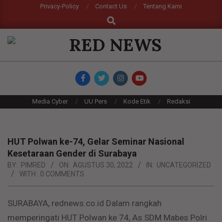
Skip
Privacy-Policy
Contact Us
Tentang Kami
Search
to
content
RED
NEWS
Primary
Media Cyber
UU Pers
Kode Etik
Redaksi
Navigation
Menu
HUT Polwan ke-74, Gelar Seminar Nasional
Kesetaraan Gender di Surabaya
BY:
PIMRED
ON:
AGUSTUS 30, 2022
IN:
UNCATEGORIZED
WITH:
0 COMMENTS
SURABAYA, rednews.co.id Dalam rangkah
memperingati HUT Polwan ke 74, As SDM Mabes Polri