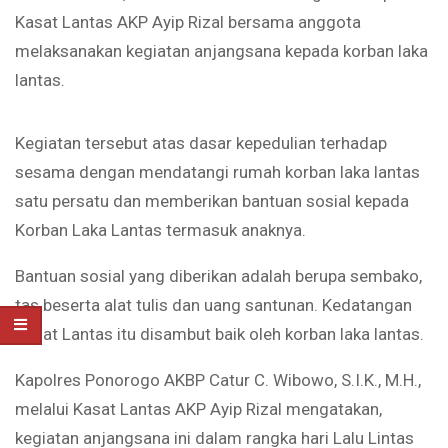
Kasat Lantas AKP Ayip Rizal bersama anggota
melaksanakan kegiatan anjangsana kepada korban laka
lantas.
Kegiatan tersebut atas dasar kepedulian terhadap
sesama dengan mendatangi rumah korban laka lantas
satu persatu dan memberikan bantuan sosial kepada
Korban Laka Lantas termasuk anaknya.
Bantuan sosial yang diberikan adalah berupa sembako,
tas beserta alat tulis dan uang santunan. Kedatangan
Kasat Lantas itu disambut baik oleh korban laka lantas.
Kapolres Ponorogo AKBP Catur C. Wibowo, S.I.K., M.H.,
melalui Kasat Lantas AKP Ayip Rizal mengatakan,
kegiatan anjangsana ini dalam rangka hari Lalu Lintas