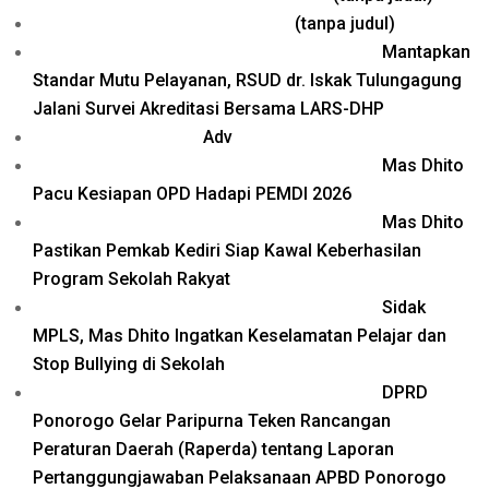
26577
Pos
(tanpa judul)
26571
Mantapkan
Standar Mutu Pelayanan, RSUD dr. Iskak Tulungagung
Jalani Survei Akreditasi Bersama LARS-DHP
Adv
Mas Dhito
Pacu Kesiapan OPD Hadapi PEMDI 2026
Mas Dhito
Pastikan Pemkab Kediri Siap Kawal Keberhasilan
Program Sekolah Rakyat
Sidak
MPLS, Mas Dhito Ingatkan Keselamatan Pelajar dan
Stop Bullying di Sekolah
DPRD
Ponorogo Gelar Paripurna Teken Rancangan
Peraturan Daerah (Raperda) tentang Laporan
Pertanggungjawaban Pelaksanaan APBD Ponorogo