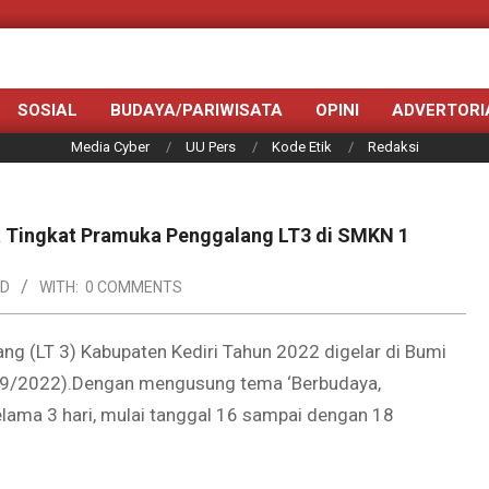
SOSIAL
BUDAYA/PARIWISATA
OPINI
ADVERTORI
Media Cyber
UU Pers
Kode Etik
Redaksi
a Tingkat Pramuka Penggalang LT3 di SMKN 1
ED
WITH:
0 COMMENTS
g (LT 3) Kabupaten Kediri Tahun 2022 digelar di Bumi
6/9/2022).Dengan mengusung tema ‘Berbudaya,
selama 3 hari, mulai tanggal 16 sampai dengan 18