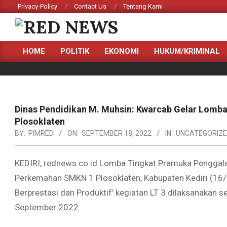
Skip
Privacy-Policy
Contact Us
Tentang Kami
to
content
RED
HOME
POLITIK
EKONOMI
HUKUM/KRIMINAL
NEWS
Primary
Navigation
Menu
Dinas Pendidikan M. Muhsin: Kwarcab Gelar Lomb
Plosoklaten
BY:
PIMRED
ON:
SEPTEMBER 18, 2022
IN:
UNCATEGORIZ
KEDIRI, rednews.co.id Lomba Tingkat Pramuka Penggalan
Perkemahan SMKN 1 Plosoklaten, Kabupaten Kediri (1
Berprestasi dan Produktif’ kegiatan LT 3 dilaksanakan 
September 2022.