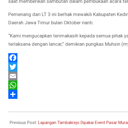
saat memberikan sambutan dalam pembukaan acara ter
Pemenang dari LT 3 ini berhak mewakili Kabupaten Kedir
Daerah Jawa Timur bulan Oktober nanti.
“Kami mengucapkan terimakasih kepada semua pihak ya
terlaksana dengan lancar,” demikian pungkas Muhsin (m
Facebook
Twitter
Email
WhatsApp
Share
2022-
09-
Previous Post:
Lapangan Tambakrejo Dipakai Event Pasar Murah