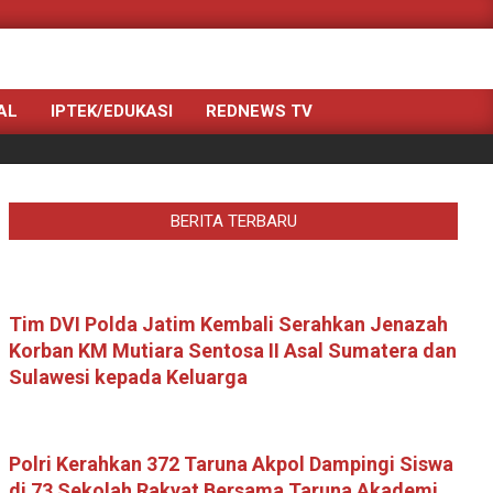
Search
AL
IPTEK/EDUKASI
REDNEWS TV
BERITA TERBARU
Tim DVI Polda Jatim Kembali Serahkan Jenazah
Korban KM Mutiara Sentosa II Asal Sumatera dan
Sulawesi kepada Keluarga
Polri Kerahkan 372 Taruna Akpol Dampingi Siswa
di 73 Sekolah Rakyat Bersama Taruna Akademi