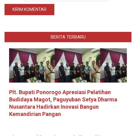
BERITA TERBARU
Plt. Bupati Ponorogo Apresiasi Pelatihan
Budidaya Magot, Paguyuban Setya Dharma
Nusantara Hadirkan Inovasi Bangun
Kemandirian Pangan