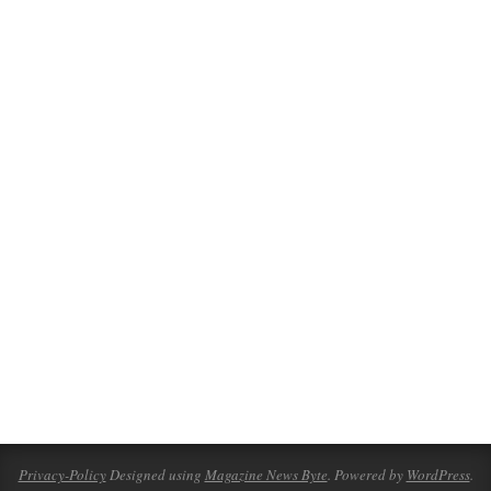
Privacy-Policy
Designed using
Magazine News Byte
. Powered by
WordPress
.