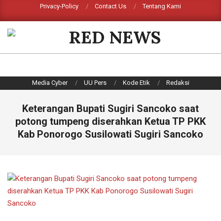
Skip
Privacy-Policy
Contact Us
Tentang Kami
Search
to
content
RED
NEWS
Primary
Media Cyber
UU Pers
Kode Etik
Redaksi
Navigation
Menu
Keterangan Bupati Sugiri Sancoko saat
potong tumpeng diserahkan Ketua TP PKK
Kab Ponorogo Susilowati Sugiri Sancoko