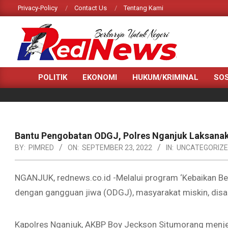
Skip
Privacy-Policy
Contact Us
Tentang Kami
to
content
RED
HOME
POLITIK
EKONOMI
HUKUM/KRIMINAL
SOS
NEWS
Primary
Navigation
Menu
Bantu Pengobatan ODGJ, Polres Nganjuk Laksanak
BY:
PIMRED
ON:
SEPTEMBER 23, 2022
IN:
UNCATEGORIZ
NGANJUK, rednews.co.id -Melalui program ‘Kebaikan Be
dengan gangguan jiwa (ODGJ), masyarakat miskin, disab
Kapolres Nganjuk, AKBP Boy Jeckson Situmorang menjela