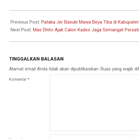
Share
2022-
09-
Previous Post:
Pataka Jer Basuki Mawa Beya Tiba di Kabupaten
23
Next Post:
Mas Dhito Ajak Calon Kades Jaga Semangat Persatu
TINGGALKAN BALASAN
Alamat email Anda tidak akan dipublikasikan.
Ruas yang wajib di
Komentar
*