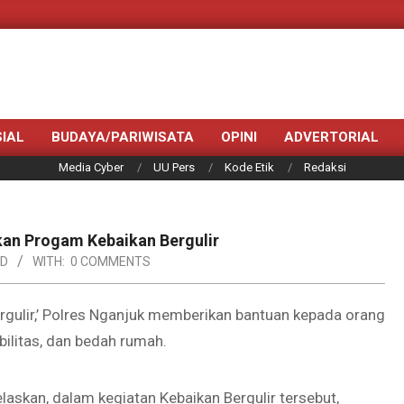
IAL
BUDAYA/PARIWISATA
OPINI
ADVERTORIAL
Media Cyber
UU Pers
Kode Etik
Redaksi
an Progam Kebaikan Bergulir
ED
WITH:
0 COMMENTS
rgulir,’ Polres Nganjuk memberikan bantuan kepada orang
ilitas, dan bedah rumah.
skan, dalam kegiatan Kebaikan Bergulir tersebut,