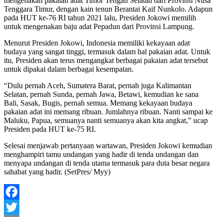
mengenakan pakaian adat Timor Tengah Selatan dari Provinsi Nusa
Tenggara Timur, dengan kain tenun Berantai Kaif Nunkolo. Adapun
pada HUT ke-76 RI tahun 2021 lalu, Presiden Jokowi memilih
untuk mengenakan baju adat Pepadun dari Provinsi Lampung.
Menurut Presiden Jokowi, Indonesia memiliki kekayaan adat
budaya yang sangat tinggi, termasuk dalam hal pakaian adat. Untuk
itu, Presiden akan terus mengangkat berbagai pakaian adat tersebut
untuk dipakai dalam berbagai kesempatan.
“Dulu pernah Aceh, Sumatera Barat, pernah juga Kalimantan
Selatan, pernah Sunda, pernah Jawa, Betawi, kemudian ke sana
Bali, Sasak, Bugis, pernah semua. Memang kekayaan budaya
pakaian adat ini memang ribuan. Jumlahnya ribuan. Nanti sampai ke
Maluku, Papua, semuanya nanti semuanya akan kita angkat,” ucap
Presiden pada HUT ke-75 RI.
Selesai menjawab pertanyaan wartawan, Presiden Jokowi kemudian
menghampiri tamu undangan yang hadir di tenda undangan dan
menyapa undangan di tenda utama termasuk para duta besar negara
sahabat yang hadir. (SetPres/ Myy)
Facebook