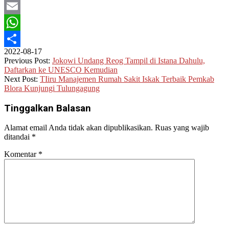
Twitter
Email
WhatsApp
2022-08-17
Share
Previous Post:
Jokowi Undang Reog Tampil di Istana Dahulu,
Daftarkan ke UNESCO Kemudian
Next Post:
TIiru Manajemen Rumah Sakit Iskak Terbaik Pemkab
Blora Kunjungi Tulungagung
Tinggalkan Balasan
Alamat email Anda tidak akan dipublikasikan.
Ruas yang wajib
ditandai
*
Komentar
*