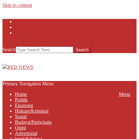
Skip to content
Privacy-Policy
Contact Us
Tentang Kami
Search
RED
NEWS
Primary Navigation Menu
Home
Menu
Politik
Ekonomi
Hukum/Kriminal
Sosial
Budaya/Pariwisata
Opini
Advertorial
Iptek/Edukasi