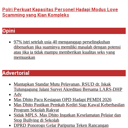
Polri Perkuat Kapasitas Personel Hadapi Modus Love
Scamming yang Kian Kompleks
Opini
97% istri setelah usia 40 menganggap perselingkuhan
dibenarkan jika suaminya memiliki masalah dengan potensi
atau jika ia tidak mampu memberikan kualitas seks yang
memuaskan
Advertorial
Mantapkan Standar Mutu Pelayanan, RSUD dr. Iskak
Tulungagung Jalani Survei Akreditasi Bersama LARS-DHP
Adv
Mas Dhito Pacu Kesiapan OPD Hadapi PEMDI 2026
Mas Dhito Pastikan Pemkab Kediri Siap Kawal Keberhasilan
Program Sekolah Rakyat
Sidak MPLS, Mas Dhito Ingatkan Keselamatan Pelajar dan
Stop Bullying di Sekolah
DPRD Ponorogo Gelar Paripurna Teken Rancangan