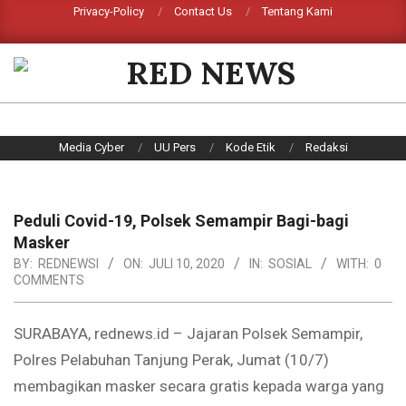
Skip
Privacy-Policy
Contact Us
Tentang Kami
Search
to
content
RED
NEWS
Primary
Media Cyber
UU Pers
Kode Etik
Redaksi
Navigation
Menu
Peduli Covid-19, Polsek Semampir Bagi-bagi
Masker
BY:
REDNEWSI
ON:
JULI 10, 2020
IN:
SOSIAL
WITH:
0
COMMENTS
SURABAYA, rednews.id – Jajaran Polsek Semampir,
Polres Pelabuhan Tanjung Perak, Jumat (10/7)
membagikan masker secara gratis kepada warga yang