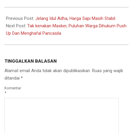
2020-
07-
Previous Post:
Jelang Idul Adha, Harga Sapi Masih Stabil
10
Next Post:
Tak kenakan Masker, Puluhan Warga Dihukum Push
Up Dan Menghafal Pancasila
TINGGALKAN BALASAN
Alamat email Anda tidak akan dipublikasikan.
Ruas yang wajib
ditandai
*
Komentar
*