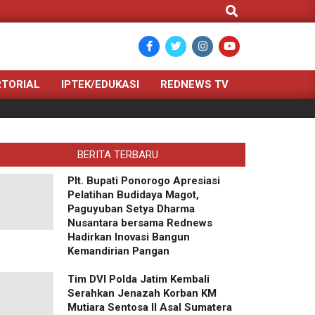
Search
TORIAL
IPTEK/EDUKASI
REDNEWS TV
BERITA TERBARU
Plt. Bupati Ponorogo Apresiasi
Pelatihan Budidaya Magot,
Paguyuban Setya Dharma
Nusantara bersama Rednews
Hadirkan Inovasi Bangun
Kemandirian Pangan
Tim DVI Polda Jatim Kembali
Serahkan Jenazah Korban KM
Mutiara Sentosa II Asal Sumatera