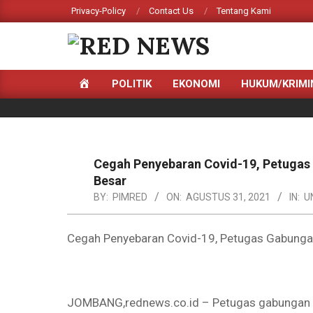
Skip
Privacy-Policy
Contact Us
Tentang Kami
to
content
RED
HOME
POLITIK
EKONOMI
HUKUM/KRIMI
NEWS
Primary
Navigation
Menu
Cegah Penyebaran Covid-19, Petugas 
Besar
BY:
PIMRED
ON:
AGUSTUS 31, 2021
IN:
U
Cegah Penyebaran Covid-19, Petugas Gabungan
JOMBANG,rednews.co.id – Petugas gabungan yan