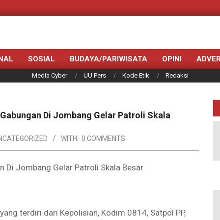
NAL
SOSIAL
BUDAYA/PARIWISATA
OPINI
ADVER
Media Cyber
UU Pers
Kode Etik
Redaksi
Gabungan Di Jombang Gelar Patroli Skala
NCATEGORIZED
WITH:
0 COMMENTS
 Di Jombang Gelar Patroli Skala Besar
g terdiri dari Kepolisian, Kodim 0814, Satpol PP,