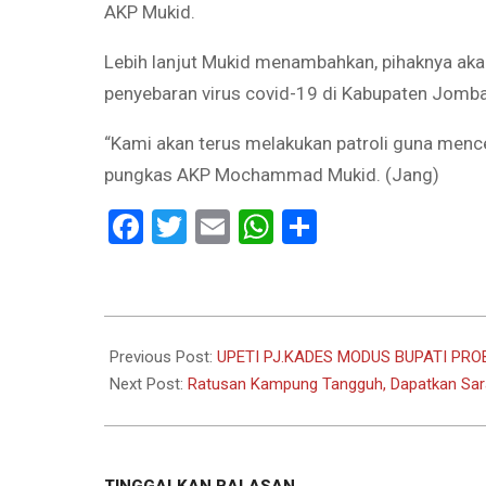
AKP Mukid.
Lebih lanjut Mukid menambahkan, pihaknya aka
penyebaran virus covid-19 di Kabupaten Jomba
“Kami akan terus melakukan patroli guna mence
pungkas AKP Mochammad Mukid. (Jang)
Facebook
Twitter
Email
WhatsApp
Share
2021-
08-
Previous Post:
UPETI PJ.KADES MODUS BUPATI PR
31
Next Post:
Ratusan Kampung Tangguh, Dapatkan Sar