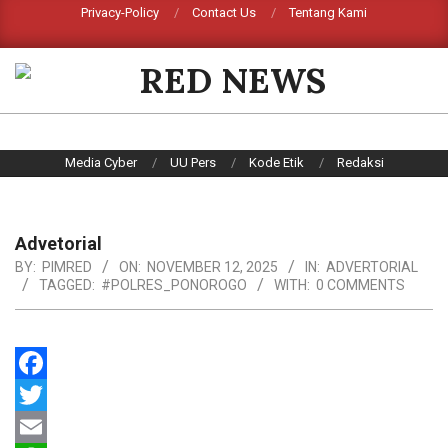
Skip
Privacy-Policy
Contact Us
Tentang Kami
Search
to
content
RED
NEWS
Primary
Media Cyber
UU Pers
Kode Etik
Redaksi
Navigation
Menu
Advetorial
BY:
PIMRED
ON:
NOVEMBER 12, 2025
IN:
ADVERTORIAL
TAGGED:
#POLRES_PONOROGO
WITH:
0 COMMENTS
Facebook
Twitter