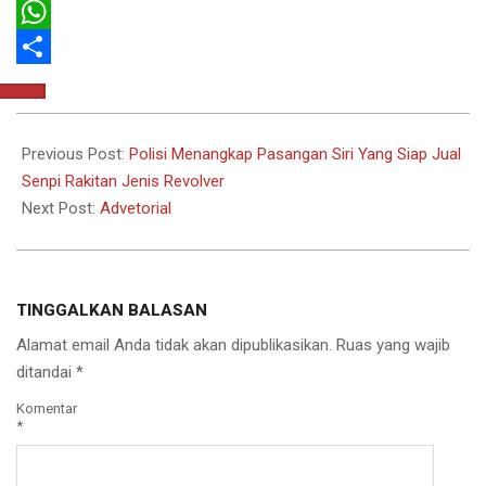
Email
WhatsApp
Share
2025-
11-
Previous Post:
Polisi Menangkap Pasangan Siri Yang Siap Jual
12
Senpi Rakitan Jenis Revolver
Next Post:
Advetorial
TINGGALKAN BALASAN
Alamat email Anda tidak akan dipublikasikan.
Ruas yang wajib
ditandai
*
Komentar
*