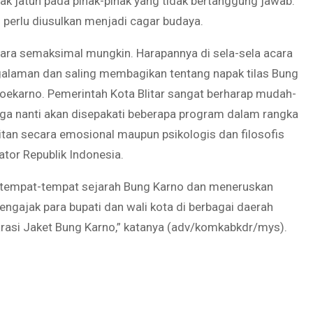
idak jatuh pada pihak-pihak yang tidak bertanggung jawab.
 perlu diusulkan menjadi cagar budaya.
cara semaksimal mungkin. Harapannya di sela-sela acara
ngalaman dan saling membagikan tentang napak tilas Bung
oekarno. Pemerintah Kota Blitar sangat berharap mudah-
uga nanti akan disepakati beberapa program dalam rangka
aitan secara emosional maupun psikologis dan filosofis
tor Republik Indonesia.
tempat-tempat sejarah Bung Karno dan meneruskan
ngajak para bupati dan wali kota di berbagai daerah
larasi Jaket Bung Karno,” katanya (adv/komkabkdr/mys).