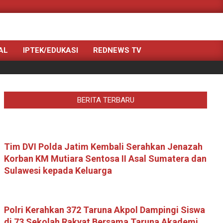
Search
AL
IPTEK/EDUKASI
REDNEWS TV
BERITA TERBARU
Tim DVI Polda Jatim Kembali Serahkan Jenazah
Korban KM Mutiara Sentosa II Asal Sumatera dan
Sulawesi kepada Keluarga
Polri Kerahkan 372 Taruna Akpol Dampingi Siswa
di 73 Sekolah Rakyat Bersama Taruna Akademi