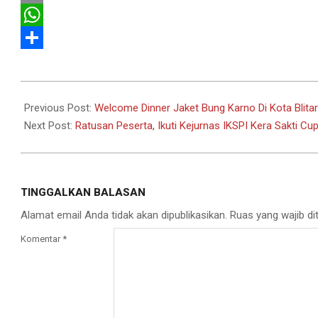
Email
WhatsApp
Share
2023-
06-
Previous Post:
Welcome Dinner Jaket Bung Karno Di Kota Blita
22
Next Post:
Ratusan Peserta, Ikuti Kejurnas IKSPI Kera Sakti C
TINGGALKAN BALASAN
Alamat email Anda tidak akan dipublikasikan.
Ruas yang wajib di
Komentar
*