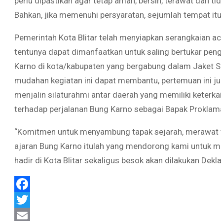
perlu dipastikan agar tetap aman, bersih, terawat dan t
Bahkan, jika memenuhi persyaratan, sejumlah tempat itu
Pemerintah Kota Blitar telah menyiapkan serangkaian a
tentunya dapat dimanfaatkan untuk saling bertukar pe
Karno di kota/kabupaten yang bergabung dalam Jaket S
mudahan kegiatan ini dapat membantu, pertemuan ini j
menjalin silaturahmi antar daerah yang memiliki keterk
terhadap perjalanan Bung Karno sebagai Bapak Proklama
“Komitmen untuk menyambung tapak sejarah, merawat 
ajaran Bung Karno itulah yang mendorong kami untuk me
hadir di Kota Blitar sekaligus besok akan dilakukan Dek
Facebook
Twitter