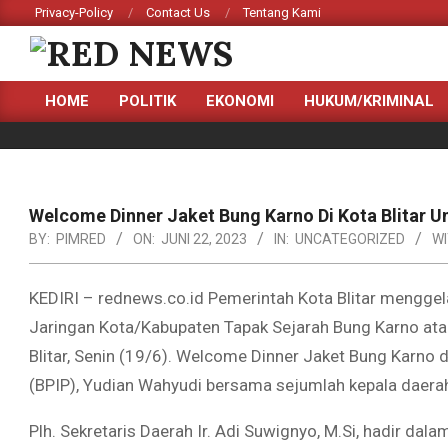
Skip
Privacy-Policy
Contact Us
Tentang Kami
to
content
RED
HOME
POLITIK
EKONOMI
HUKUM/KRIMINAL
NEWS
Primary
Navigation
Menu
Welcome Dinner Jaket Bung Karno Di Kota Blitar 
BY:
PIMRED
ON:
JUNI 22, 2023
IN:
UNCATEGORIZED
WI
KEDIRI – rednews.co.id Pemerintah Kota Blitar menggel
Jaringan Kota/Kabupaten Tapak Sejarah Bung Karno ata
Blitar, Senin (19/6). Welcome Dinner Jaket Bung Karno 
(BPIP), Yudian Wahyudi bersama sejumlah kepala daerah
Plh. Sekretaris Daerah Ir. Adi Suwignyo, M.Si, hadir dala